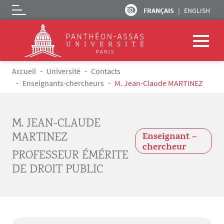
FRANÇAIS
ENGLISH
Logo
Aller au contenu principal
Fil d'Ariane
Accueil
Université
Contacts
Enseignants-chercheurs
M. Jean-Claude MARTINEZ
M. JEAN-CLAUDE
MARTINEZ
Enseignant –
chercheur
PROFESSEUR ÉMÉRITE
DE DROIT PUBLIC