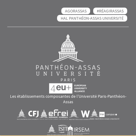
AGORASSAS
#RÉAGIRASSAS
HAL PANTHÉON-ASSAS UNIVERSITÉ
Les établissements composantes de l’Université Paris-Panthéon-
Assas
Images
Visuel svg
Visuel svg
Visuel svg
Visuel svg
Visuel svg
Visuel svg