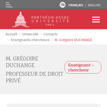
FRANÇAIS
ENGLISH
Logo
Aller au contenu principal
Fil d'Ariane
Accueil
Université
Contacts
Enseignants-chercheurs
M. Grégoire DUCHANGE
M. GRÉGOIRE
DUCHANGE
Enseignant –
chercheur
PROFESSEUR DE DROIT
PRIVÉ