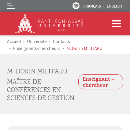
FRANÇAIS
ENGLISH
Logo
Aller au contenu principal
Fil d'Ariane
Accueil
Université
Contacts
Enseignants-chercheurs
M. Dorin MILITARU
M. DORIN MILITARU
Enseignant –
MAÎTRE DE
chercheur
CONFÉRENCES EN
SCIENCES DE GESTION