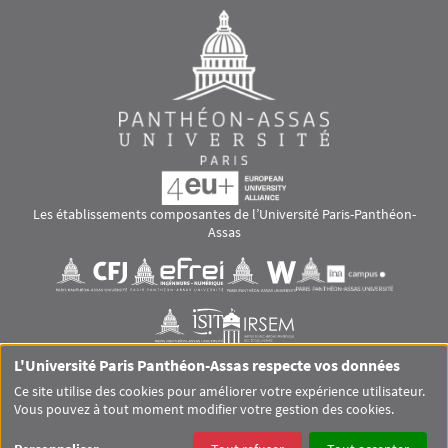
Les établissements composantes de l’Université Paris-Panthéon-
Assas
Images
Visuel svg
Visuel svg
Visuel svg
Visuel svg
Visuel svg
Visuel svg
L'Université Paris Panthéon-Assas respecte vos données
RS footer
Ce site utilise des cookies pour améliorer votre expérience utilisateur.
Vous pouvez à tout moment modifier votre gestion des cookies.
Pied de page Assas Principal
SITEMAP
GLOSSAIRE
MENTIONS LÉGALES