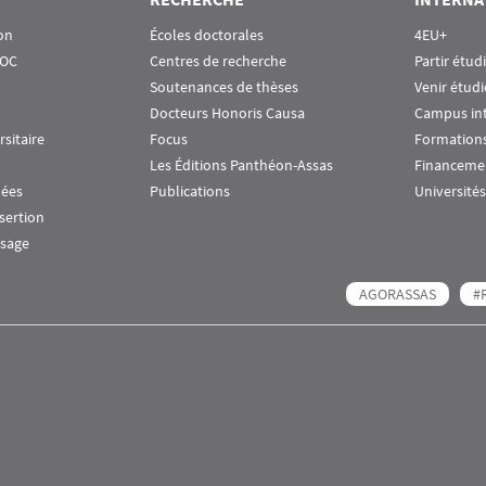
on
Écoles doctorales
4EU+
OOC
Centres de recherche
Partir étud
Soutenances de thèses
Venir étudi
Docteurs Honoris Causa
Campus in
rsitaire
Focus
Formations
Les Éditions Panthéon-Assas
Financeme
nées
Publications
Universités
nsertion
ssage
AGORASSAS
#