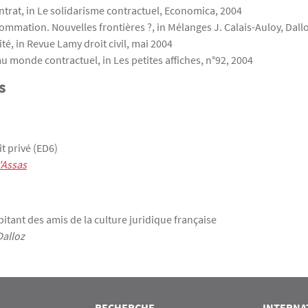
ontrat, in Le solidarisme contractuel, Economica, 2004
ommation. Nouvelles frontières ?, in Mélanges J. Calais-Auloy, Dall
ité, in Revue Lamy droit civil, mai 2004
au monde contractuel, in Les petites affiches, n°92, 2004
s
t privé (ED6)
'Assas
pitant des amis de la culture juridique française
Dalloz
RECHERCHE
INTERNA