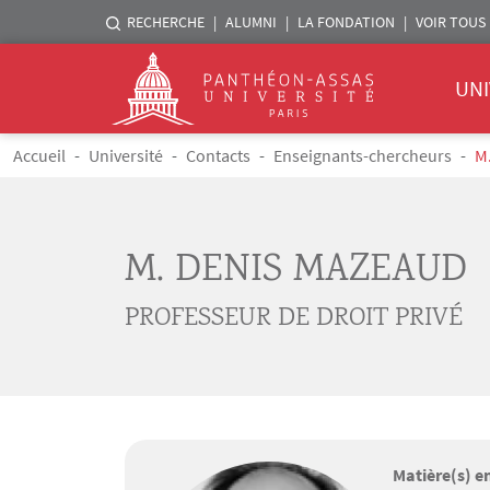
Menu liste sites Assas
RECHERCHE
ALUMNI
LA FONDATION
VOIR TOUS 
Menu 
Logo
UNI
Aller au contenu principal
Fil d'Ariane
Accueil
Université
Contacts
Enseignants-chercheurs
M
M. DENIS MAZEAUD
PROFESSEUR DE DROIT PRIVÉ
Matière(s) e