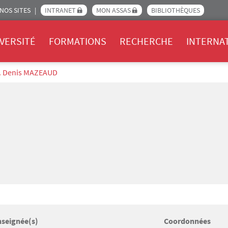
NOS SITES
INTRANET
MON ASSAS
BIBLIOTHÈQUES
Assas
VERSITÉ
FORMATIONS
RECHERCHE
INTERNA
. Denis MAZEAUD
nseignée(s)
Coordonnées