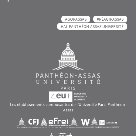
s
AGORASSAS
#RÉAGIRASSAS
HAL PANTHÉON-ASSAS UNIVERSITÉ
Les établissements composantes de l’Université Paris-Panthéon-
Assas
Images
Visuel svg
Visuel svg
Visuel svg
Visuel svg