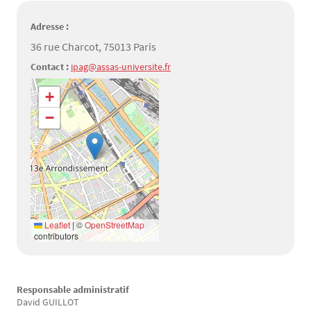
Adresse :
36 rue Charcot, 75013 Paris
Contact :
ipag@assas-universite.fr
Géolocalisation
+
−
Leaflet
|
©
OpenStreetMap
contributors
Responsable administratif
Texte
David GUILLOT