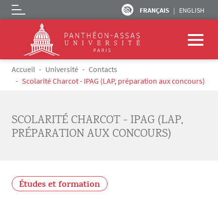
FRANÇAIS
ENGLISH
Logo
Aller au contenu principal
Fil d'Ariane
Accueil
Université
Contacts
Scolarité Charcot - IPAG (LAP, préparation aux concours)
SCOLARITÉ CHARCOT - IPAG (LAP,
PRÉPARATION AUX CONCOURS)
Études et formation