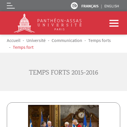
FRANÇAIS
ENGLISH
Logo
Aller au contenu principal
Fil d'Ariane
Accueil
Université
Communication
Temps forts
Temps fort
TEMPS FORTS 2015-2016