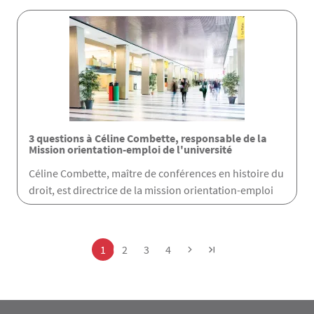
3 questions à Céline Combette, responsable de la
Mission orientation-emploi de l'université
Céline Combette, maître de conférences en histoire du
droit, est directrice de la mission orientation-emploi
Pagination
Page
Page
Page
Page
1
2
3
4