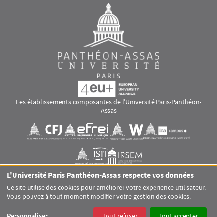
Les établissements composantes de l’Université Paris-Panthéon-
Assas
Images
Visuel svg
Visuel svg
Visuel svg
Visuel svg
Visuel svg
Visuel svg
L'Université Paris Panthéon-Assas respecte vos données
RS footer
Ce site utilise des cookies pour améliorer votre expérience utilisateur.
Vous pouvez à tout moment modifier votre gestion des cookies.
Pied de page Assas Principal
SITEMAP
GLOSSAIRE
MENTIONS LÉGALES
Personnaliser
Tout refuser
Tout accepter