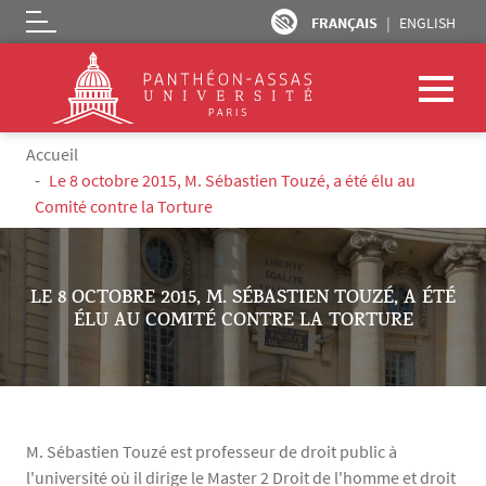
FRANÇAIS
ENGLISH
Logo
Aller au contenu principal
Fil d'Ariane
Accueil
Le 8 octobre 2015, M. Sébastien Touzé, a été élu au
Comité contre la Torture
LE 8 OCTOBRE 2015, M. SÉBASTIEN TOUZÉ, A ÉTÉ
ÉLU AU COMITÉ CONTRE LA TORTURE
M. Sébastien Touzé est professeur de droit public à
l'université où il dirige le Master 2 Droit de l'homme et droit