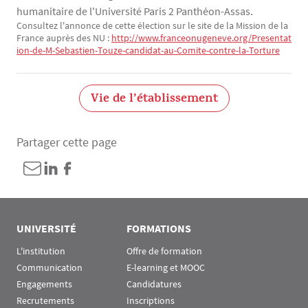
humanitaire de l'Université Paris 2 Panthéon-Assas.
Consultez l'annonce de cette élection sur le site de la Mission de la
Texte
France auprès des NU :
http://www.franceonugeneve.org/Presentat
ion-de-M-Sebastien-Touze-candidat-au-Comite-contre-la-Torture
Vie de l’établissement
Partager cette page
UNIVERSITÉ
FORMATIONS
L'institution
Offre de formation
Communication
E-learning et MOOC
Engagements
Candidatures
Recrutements
Inscriptions