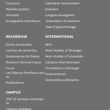
Concours
Calendrier universitaire
Marchés publics
Examens
Annuaire
Langues enseignées
Enseignants chercheurs
 Orientation et insertion
Taxe d'apprentissage
RECHERCHE
INTERNATIONAL
Écoles doctorales
4EU+
Centres de recherche
Partir étudier à l'étranger
Soutenances de thèses
Venir étudier à l'université
Docteurs Honoris Causa
Campus internationaux
Focus
Formations à l'étranger
Les Éditions Panthéon-Ass
Financements
as
Universités partenaires
Publications
CAMPUS
 ENT et services numériqu
es
Campus pratique