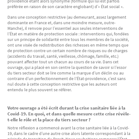
providence étant alors synonyme (formule qui lui est parfois
préférée en raison de son caractère englobant) d’« État social ».
Dans une conception restrictive (au demeurant, assez largement
dominante en France et, dans une moindre mesure, outre-
Manche), il renvoie pour l’essentiel aux seules interventions de
l’État en matière de protection sociale : interventions qui, fondées
sur un principe de solidarité entre tous les membres de la société,
ont une visée de redistribution des richesses en même temps que
de protection contre un certain nombre de risques ou de charges
(accidents du travail, santé, vieillesse, chômage, famille, etc.)
pouvant affecter tout un chacun au cours de sa vie. Dans cet
ouvrage, qui a placé en son centre la question de savoir si l’essor
du tiers secteur doit se lire comme la marque d’un déclin ou au
contraire d’un perfectionnement de l’État-providence, c’est sans
nul doute à cette conception restrictive que les auteurs ont
entendu le plus souvent se référer.
Votre ouvrage a été écrit durant la crise sanitaire liée à la
Texte
Covid-19. En quoi, et dans quelle mesure cette crise révèle-
t-elle le rôle et la place du tiers secteur ?
Notre réflexion a commencé avant la crise sanitaire liée à la Covid-
19, dans le cadre d’une autre crise alors latente correspondant à la