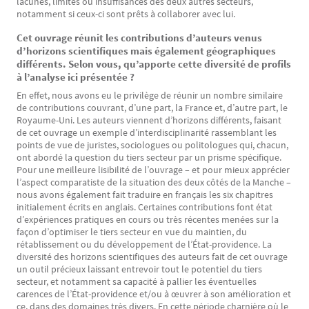
lacunes, limites ou insuffisances des deux autres secteurs,
notamment si ceux-ci sont prêts à collaborer avec lui.
Cet ouvrage réunit les contributions d’auteurs venus
d’horizons scientifiques mais également géographiques
différents. Selon vous, qu’apporte cette diversité de profils
à l’analyse ici présentée ?
En effet, nous avons eu le privilège de réunir un nombre similaire
de contributions couvrant, d’une part, la France et, d’autre part, le
Royaume-Uni. Les auteurs viennent d’horizons différents, faisant
de cet ouvrage un exemple d’interdisciplinarité rassemblant les
points de vue de juristes, sociologues ou politologues qui, chacun,
ont abordé la question du tiers secteur par un prisme spécifique.
Pour une meilleure lisibilité de l’ouvrage – et pour mieux apprécier
l’aspect comparatiste de la situation des deux côtés de la Manche –
nous avons également fait traduire en français les six chapitres
initialement écrits en anglais. Certaines contributions font état
d’expériences pratiques en cours ou très récentes menées sur la
façon d’optimiser le tiers secteur en vue du maintien, du
rétablissement ou du développement de l’État-providence. La
diversité des horizons scientifiques des auteurs fait de cet ouvrage
un outil précieux laissant entrevoir tout le potentiel du tiers
secteur, et notamment sa capacité à pallier les éventuelles
carences de l’État-providence et/ou à œuvrer à son amélioration et
ce, dans des domaines très divers. En cette période charnière où le