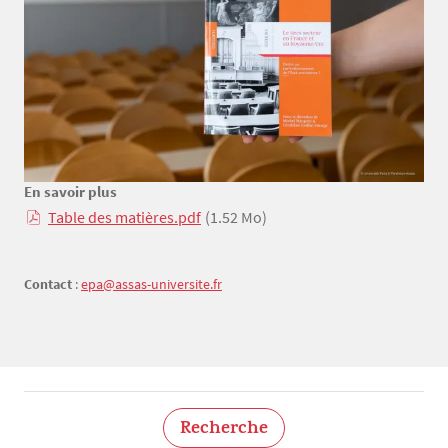
En savoir plus
Texte
Table des matières.pdf
(1.52 Mo)
Contact
:
epa@assas-universite.fr
Recherche