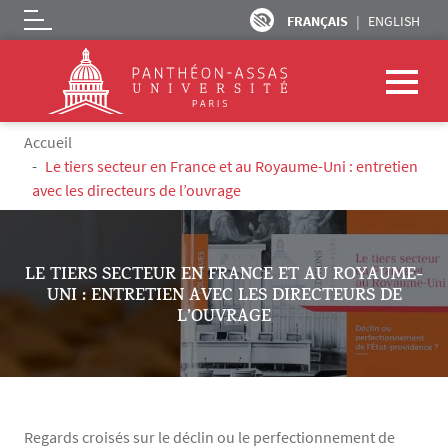
FRANÇAIS
ENGLISH
Logo
Aller au contenu principal
Fil d'Ariane
Accueil
Le tiers secteur en France et au Royaume-Uni : entretien
avec les directeurs de l’ouvrage
LE TIERS SECTEUR EN FRANCE ET AU ROYAUME-
UNI : ENTRETIEN AVEC LES DIRECTEURS DE
L’OUVRAGE
Regards croisés sur le déclin ou le perfectionnement de