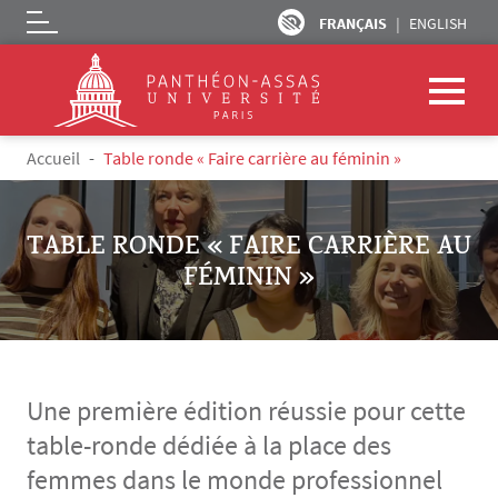
FRANÇAIS
ENGLISH
Logo
Aller au contenu principal
Fil d'Ariane
Accueil
Table ronde « Faire carrière au féminin »
TABLE RONDE « FAIRE CARRIÈRE AU
FÉMININ »
Une première édition réussie pour cette
table-ronde dédiée à la place des
femmes dans le monde professionnel