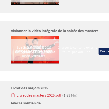
Visionner la vidéo intégrale de la soirée des masters
Video Mav
Soirée des masters 2025 -
Charger le contenu externe
Oui (ce
l'intégralité de l'événement
fourni par
YouTube
?
Titre
Livret des majors 2025
Bloc(s) libre(s)
Livret des masters 2025.pdf
(1.83 Mo)
Texte
Titre
Avec le soutien de