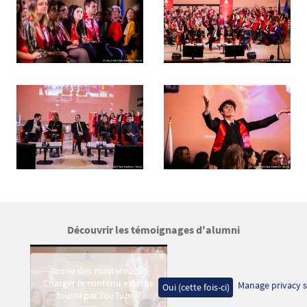
Découvrir les témoignages d'alumni
Video Mav
Soirée des masters 2025
Charger le contenu externe
Manage privacy s
Oui (cette fois-ci)
fourni par
YouTube
?