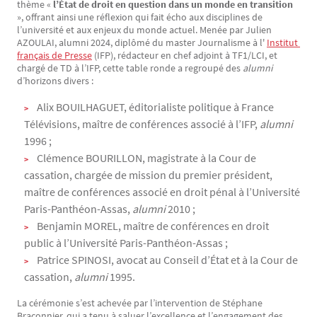
thème «
l’État de droit en question dans un monde en transition
», offrant ainsi une réflexion qui fait écho aux disciplines de
l’université et aux enjeux du monde actuel. Menée par Julien
AZOULAI, alumni 2024, diplômé du master Journalisme à l'
Institut 
français de Presse
(IFP), rédacteur en chef adjoint à TF1/LCI, et
chargé de TD à l’IFP, cette table ronde a regroupé des
alumni
d’horizons divers :
Alix BOUILHAGUET, éditorialiste politique à France
Télévisions, maître de conférences associé à l’IFP,
alumni
1996 ;
Clémence BOURILLON, magistrate à la Cour de
cassation, chargée de mission du premier président,
maître de conférences associé en droit pénal à l’Université
Paris-Panthéon-Assas,
alumni
2010 ;
Benjamin MOREL, maître de conférences en droit
public à l’Université Paris-Panthéon-Assas ;
Patrice SPINOSI, avocat au Conseil d’État et à la Cour de
cassation,
alumni
1995.
La cérémonie s’est achevée par l’intervention de Stéphane
Braconnier, qui a tenu à saluer l’excellence et l’engagement des