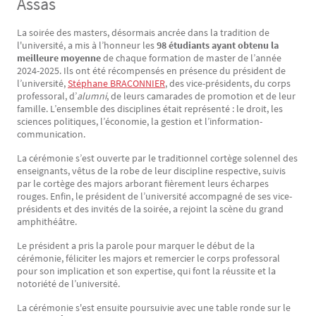
Assas
La soirée des masters, désormais ancrée dans la tradition de
Texte
l'université, a mis à l’honneur les
98 étudiants ayant obtenu la
meilleure moyenne
de chaque formation de master de l’année
2024-2025. Ils ont été récompensés en présence du président de
l’université,
Stéphane BRACONNIER
, des vice-présidents, du corps
professoral, d’
alumni
, de leurs camarades de promotion et de leur
famille. L’ensemble des disciplines était représenté : le droit, les
sciences politiques, l’économie, la gestion et l’information-
communication.
La cérémonie s’est ouverte par le traditionnel cortège solennel des
enseignants, vêtus de la robe de leur discipline respective, suivis
par le cortège des majors arborant fièrement leurs écharpes
rouges. Enfin, le président de l’université accompagné de ses vice-
présidents et des invités de la soirée, a rejoint la scène du grand
amphithéâtre.
Le président a pris la parole pour marquer le début de la
cérémonie, féliciter les majors et remercier le corps professoral
pour son implication et son expertise, qui font la réussite et la
notoriété de l’université.
La cérémonie s'est ensuite poursuivie avec une table ronde sur le