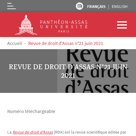
FRANÇAIS
ENGLISH
Logo
Aller au contenu principal
Fil d'Ariane
Accueil
Revue de droit d'Assas n°21 juin 2021
REVUE DE DROIT D'ASSAS N°21 JUIN
2021
Numéro téléchargeable
La
Revue de droit d'Assas
(RDA) est la revue scientifique éditée par
Texte