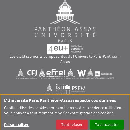
Les établissements composantes de l’Université Paris-Panthéon-
Assas
Images
Visuel svg
Visuel svg
Visuel svg
Visuel svg
Visuel svg
Visuel svg
L'Université Paris Panthéon-Assas respecte vos données
RS footer
Ce site utilise des cookies pour améliorer votre expérience utilisateur.
Vous pouvez à tout moment modifier votre gestion des cookies.
Pied de page Assas Principal
SITEMAP
GLOSSAIRE
MENTIONS LÉGALES
Personnaliser
Tout refuser
Tout accepter
DONNÉES PERSONNELLES
COOKIES
ACCESSIBILITÉ