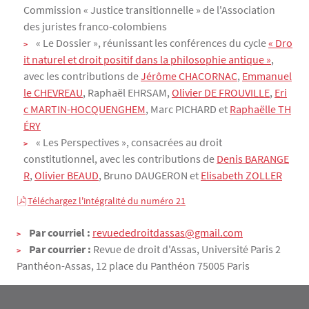
Commission « Justice transitionnelle » de l'Association
des juristes franco-colombiens
« Le Dossier », réunissant les conférences du cycle
« Dro
it naturel et droit positif dans la philosophie antique »
,
avec les contributions de
Jérôme CHACORNAC
,
Emmanuel
le CHEVREAU
, Raphaël EHRSAM,
Olivier DE FROUVILLE
,
Eri
c MARTIN-HOCQUENGHEM
, Marc PICHARD et
Raphaëlle TH
ÉRY
« Les Perspectives », consacrées au droit
constitutionnel, avec les contributions de
Denis BARANGE
R
,
Olivier BEAUD
, Bruno DAUGERON et
Elisabeth ZOLLER
Téléchargez l'intégralité du numéro 21
Contact
Par courriel :
revuededroitdassas@gmail.com
Par courrier :
Revue de droit d'Assas, Université Paris 2
Panthéon-Assas, 12 place du Panthéon 75005 Paris