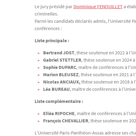
Texte
Le jury présidé par
Dominique FENOUILLET
a étab
criminelles.
Parmi les candidats déclarés admis, l’Université 
conférences :
Liste principale :
Bertrand JOST
, thèse soutenue en 2022 à l’U
Gabriel STETTLER
, thèse soutenue en 2024 à 
Sophie DUPARC
, maître de conférences à l’U
Marion BLEUSEZ
, thèse soutenue en 2021 à l
Nicolas ANCIAUX,
thèse soutenue en 2018 à l
Léa BUREAU
, maître de conférences à l’Univ
Liste complémentaire :
Elléa RIPOCHE
, maître de conférences à l’Un
François CHEVALLIER
, thèse soutenue en 202
L’Université Paris-Panthéon-Assas adresse ses cha