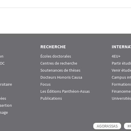
RECHERCHE
INTERNA
on
Écoles doctorales
4EU+
OOC
Centres de recherche
Partir étud
Soutenances de thèses
Venir étudi
Docteurs Honoris Causa
Campus in
rsitaire
Focus
Formations
Les Éditions Panthéon-Assas
Financeme
nées
Publications
Universités
nsertion
ssage
AGORASSAS
#