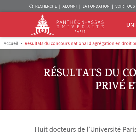
Menu liste sites Assas
RECHERCHE
ALUMNI
LA FONDATION
VOIR TOUS 
Menu 
Logo
UNI
Aller au contenu principal
Fil d'Ariane
Accueil
Résultats du concours national d’agrégation en droit p
RÉSULTATS DU C
PRIVÉ E
Huit docteurs de l’Université Par