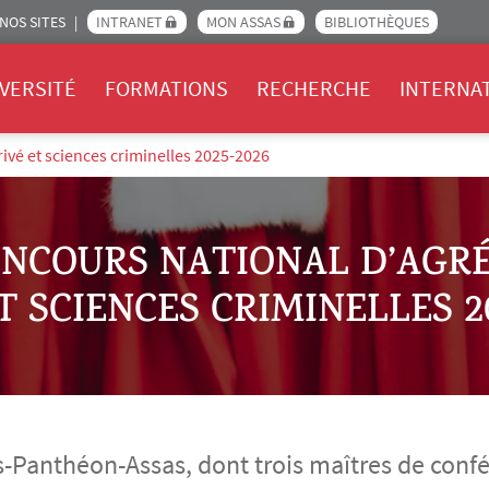
NOS SITES
INTRANET
MON ASSAS
BIBLIOTHÈQUES
Assas
VERSITÉ
FORMATIONS
RECHERCHE
INTERNA
rivé et sciences criminelles 2025-2026
ONCOURS NATIONAL D’AGRÉ
T SCIENCES CRIMINELLES 2
is-Panthéon-Assas, dont trois maîtres de conf