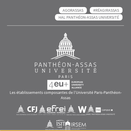
AGORASSAS
#RÉAGIRASSAS
HAL PANTHÉON-ASSAS UNIVERSITÉ
Les établissements composantes de l’Université Paris-Panthéon-
Assas
Images
Visuel svg
Visuel svg
Visuel svg
Visuel svg
Visuel svg
Visuel svg