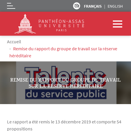
FRANÇAIS
ENGLISH
Logo
Aller au contenu principal
Fil d'Ariane
Accueil
Remise du rapport du groupe de travail sur la réserve
héréditaire
REMISE DU RAPPORT DU GROUPE DE TRAVAIL
SUR LA RÉSERVE HÉRÉDITAIRE
Le rapport a été remis le 13 décembre 2019 et comporte 54
propositions