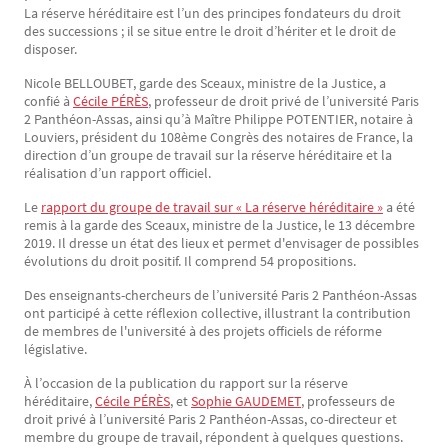
La réserve héréditaire est l’un des principes fondateurs du droit
Texte
des successions ; il se situe entre le droit d’hériter et le droit de
disposer.
Nicole BELLOUBET, garde des Sceaux, ministre de la Justice, a
confié à
Cécile PÉRÈS
, professeur de droit privé de l’université Paris
2 Panthéon-Assas, ainsi qu’à Maître Philippe POTENTIER, notaire à
Louviers, président du 108ème Congrès des notaires de France, la
direction d’un groupe de travail sur la réserve héréditaire et la
réalisation d’un rapport officiel.
Le
rapport du groupe de travail sur « La réserve héréditaire »
a été
remis à la garde des Sceaux, ministre de la Justice, le 13 décembre
2019. Il dresse un état des lieux et permet d'envisager de possibles
évolutions du droit positif. Il comprend 54 propositions.
Des enseignants-chercheurs de l’université Paris 2 Panthéon-Assas
ont participé à cette réflexion collective, illustrant la contribution
de membres de l'université à des projets officiels de réforme
législative.
À l’occasion de la publication du rapport sur la réserve
héréditaire,
Cécile PÉRÈS
, et
Sophie GAUDEMET
, professeurs de
droit privé à l’université Paris 2 Panthéon-Assas, co-directeur et
membre du groupe de travail, répondent à quelques questions.