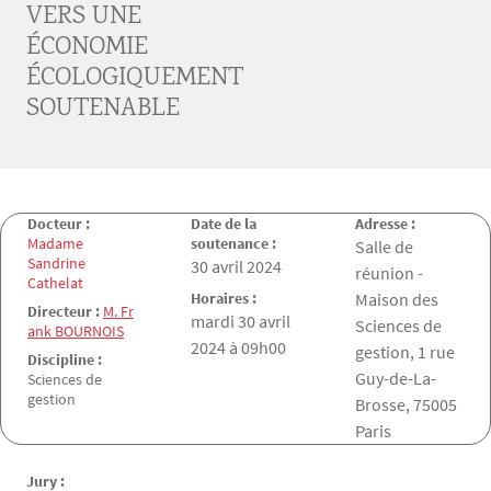
VERS UNE
ÉCONOMIE
ÉCOLOGIQUEMENT
SOUTENABLE
Docteur :
Date de la
Adresse :
Madame
soutenance :
Salle de
Sandrine
Date de la soutenance
30 avril 2024
réunion -
Cathelat
Horaires :
Maison des
Directeur :
M. Fr
mardi 30 avril
Sciences de
ank BOURNOIS
2024 à 09h00
gestion, 1 rue
Discipline :
Guy-de-La-
Sciences de
gestion
Brosse, 75005
Paris
Jury :