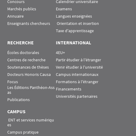
Concours
Calendrier universitaire
Marchés publics
Examens
Annuaire
Langues enseignées
Enseignants chercheurs
 Orientation et insertion
Taxe d'apprentissage
RECHERCHE
INTERNATIONAL
Écoles doctorales
4EU+
Centres de recherche
Partir étudier à l'étranger
Soutenances de thèses
Venir étudier à l'université
Docteurs Honoris Causa
Campus internationaux
Focus
Formations à l'étranger
Les Éditions Panthéon-Ass
Financements
as
Universités partenaires
Publications
CAMPUS
 ENT et services numériqu
es
Campus pratique