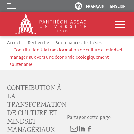
FRANÇAIS
ENGLISH
Logo
Aller au contenu principal
Fil d'Ariane
Accueil
Recherche
Soutenances de thèses
Contribution à la transformation de culture et mindset
managériaux vers une économie écologiquement
soutenable
CONTRIBUTION À
LA
TRANSFORMATION
DE CULTURE ET
Partager cette page
MINDSET
MANAGÉRIAUX