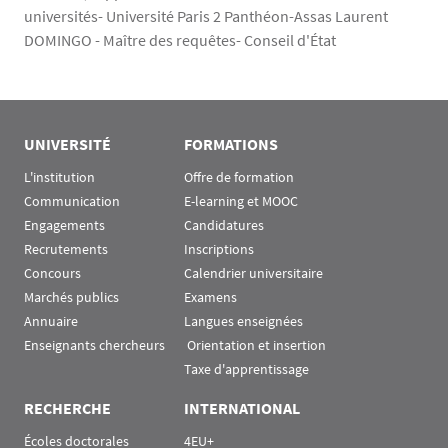
universités- Université Paris 2 Panthéon-Assas Laurent
DOMINGO - Maître des requêtes- Conseil d'État
UNIVERSITÉ
FORMATIONS
L'institution
Offre de formation
Communication
E-learning et MOOC
Engagements
Candidatures
Recrutements
Inscriptions
Concours
Calendrier universitaire
Marchés publics
Examens
Annuaire
Langues enseignées
Enseignants chercheurs
 Orientation et insertion
Taxe d'apprentissage
RECHERCHE
INTERNATIONAL
Écoles doctorales
4EU+