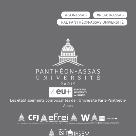
AGORASSAS
#RÉAGIRASSAS
HAL PANTHÉON-ASSAS UNIVERSITÉ
Les établissements composantes de l’Université Paris-Panthéon-
Assas
Images
Visuel svg
Visuel svg
Visuel svg
Visuel svg
Visuel svg
Visuel svg