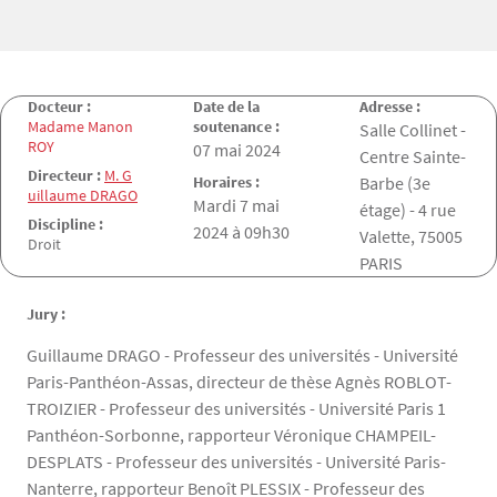
Docteur :
Date de la
Adresse :
Madame Manon
soutenance :
Salle Collinet -
ROY
Date de la soutenance
07 mai 2024
Centre Sainte-
Directeur :
M. G
Horaires :
Barbe (3e
uillaume DRAGO
Mardi 7 mai
étage) - 4 rue
Discipline :
2024 à 09h30
Valette, 75005
Droit
PARIS
Jury :
Guillaume DRAGO - Professeur des universités - Université
Paris-Panthéon-Assas, directeur de thèse Agnès ROBLOT-
TROIZIER - Professeur des universités - Université Paris 1
Panthéon-Sorbonne, rapporteur Véronique CHAMPEIL-
DESPLATS - Professeur des universités - Université Paris-
Nanterre, rapporteur Benoît PLESSIX - Professeur des