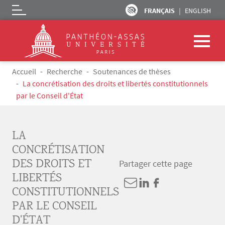
FRANÇAIS
ENGLISH
Logo
Aller au contenu principal
Fil d'Ariane
Accueil
Recherche
Soutenances de thèses
La concrétisation des droits et libertés constitutionnels
par le Conseil d'État
LA
CONCRÉTISATION
DES DROITS ET
Partager cette page
LIBERTÉS
CONSTITUTIONNELS
PAR LE CONSEIL
D'ÉTAT