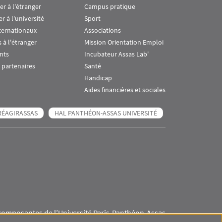
ier à l'étranger
Campus pratique
er à l'université
Sport
ternationaux
Associations
 à l'étranger
Mission Orientation Emploi
nts
Incubateur Assas Lab'
 partenaires
Santé
Handicap
Aides financières et sociales
RÉAGIRASSAS
HAL PANTHÉON-ASSAS UNIVERSITÉ
composantes de l’Université Paris-Panthéon-Assas