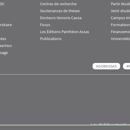
OOC
Centres de recherche
Partir étud
Soutenances de thèses
Venir étudi
Docteurs Honoris Causa
Campus in
rsitaire
Focus
Formations
Les Éditions Panthéon-Assas
Financeme
nées
Publications
Universités
nsertion
ssage
AGORASSAS
#
Les établissements 