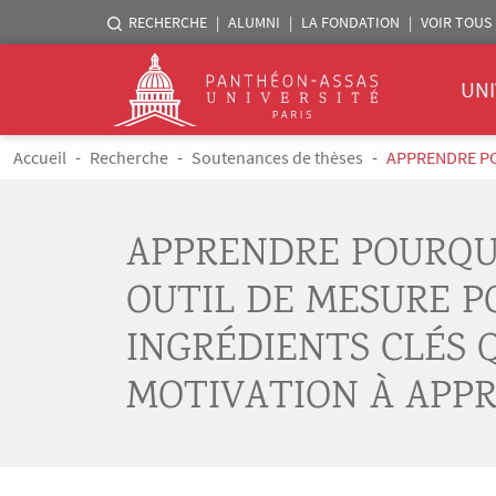
Menu liste sites Assas
RECHERCHE
ALUMNI
LA FONDATION
VOIR TOUS 
Menu 
Logo
UNI
Aller au contenu principal
Fil d'Ariane
Accueil
Recherche
Soutenances de thèses
APPRENDRE POUR
APPRENDRE POURQU
OUTIL DE MESURE P
INGRÉDIENTS CLÉS 
MOTIVATION À APP