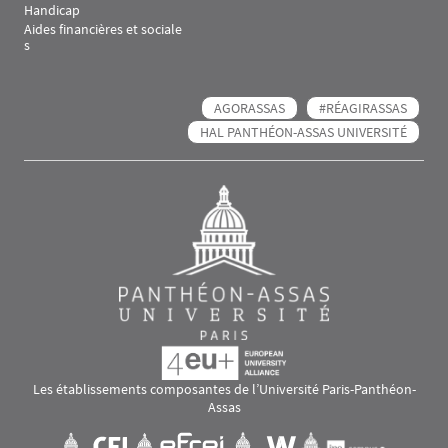
Handicap
Aides financières et sociale
s
AGORASSAS
#RÉAGIRASSAS
HAL PANTHÉON-ASSAS UNIVERSITÉ
Les établissements composantes de l’Université Paris-Panthéon-
Assas
Images
Visuel svg
Visuel svg
Visuel svg
Visuel svg