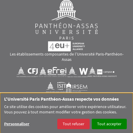
Les établissements composantes de l’Université Paris-Panthéon-
Assas
Images
Visuel svg
Visuel svg
Visuel svg
Visuel svg
Visuel svg
Visuel svg
L'Université Paris Panthéon-Assas respecte vos données
RS footer
Ce site utilise des cookies pour améliorer votre expérience utilisateur.
Vous pouvez à tout moment modifier votre gestion des cookies.
Pied de page Assas Principal
SITEMAP
GLOSSAIRE
MENTIONS LÉGALES
Personnaliser
Tout refuser
Tout accepter
DONNÉES PERSONNELLES
COOKIES
ACCESSIBILITÉ