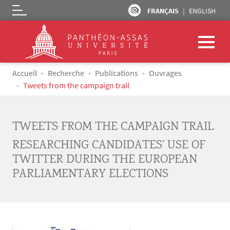
FRANÇAIS
ENGLISH
Logo
Aller au contenu principal
Fil d'Ariane
Accueil
Recherche
Publications
Ouvrages
Tweets from the campaign trail
TWEETS FROM THE CAMPAIGN TRAIL
RESEARCHING CANDIDATES’ USE OF
TWITTER DURING THE EUROPEAN
PARLIAMENTARY ELECTIONS