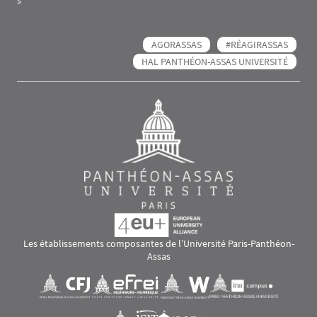
s
AGORASSAS
#RÉAGIRASSAS
HAL PANTHÉON-ASSAS UNIVERSITÉ
Les établissements composantes de l’Université Paris-Panthéon-
Assas
Images
Visuel svg
Visuel svg
Visuel svg
Visuel svg