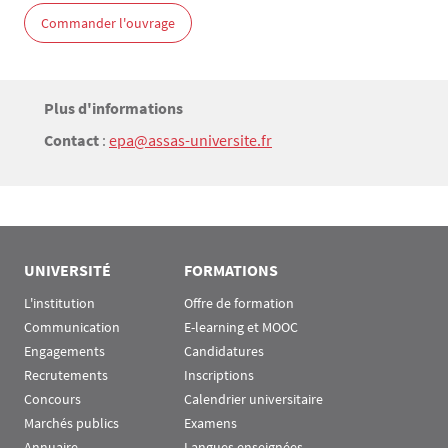
Commander l'ouvrage
Titre
Plus d'informations
Bloc(s) libre(s)
Contact
:
epa@assas-universite.fr
Texte
UNIVERSITÉ
FORMATIONS
L'institution
Offre de formation
Communication
E-learning et MOOC
Engagements
Candidatures
Recrutements
Inscriptions
Concours
Calendrier universitaire
Marchés publics
Examens
Annuaire
Langues enseignées