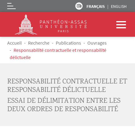
FRANÇAIS
ENGLISH
Logo
Aller au contenu principal
Fil d'Ariane
Accueil
Recherche
Publications
Ouvrages
Responsabilité contractuelle et responsabilité
délictuelle
RESPONSABILITÉ CONTRACTUELLE ET
RESPONSABILITÉ DÉLICTUELLE
ESSAI DE DÉLIMITATION ENTRE LES
DEUX ORDRES DE RESPONSABILITÉ