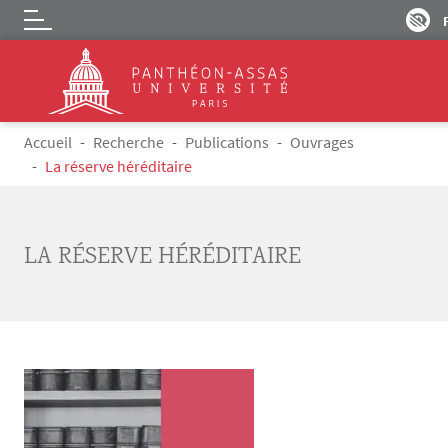
Logo
Aller au contenu principal
Fil d'Ariane
Accueil
Recherche
Publications
Ouvrages
La réserve héréditaire
LA RÉSERVE HÉRÉDITAIRE