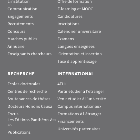
L'institution
Offre de formation
Communication
E-learning et MOOC
Engagements
Candidatures
Recrutements
Inscriptions
Concours
Calendrier universitaire
Marchés publics
Examens
Annuaire
Langues enseignées
Enseignants chercheurs
 Orientation et insertion
Taxe d'apprentissage
RECHERCHE
INTERNATIONAL
Écoles doctorales
4EU+
Centres de recherche
Partir étudier à l'étranger
Soutenances de thèses
Venir étudier à l'université
Docteurs Honoris Causa
Campus internationaux
Focus
Formations à l'étranger
Les Éditions Panthéon-Ass
Financements
as
Universités partenaires
Publications