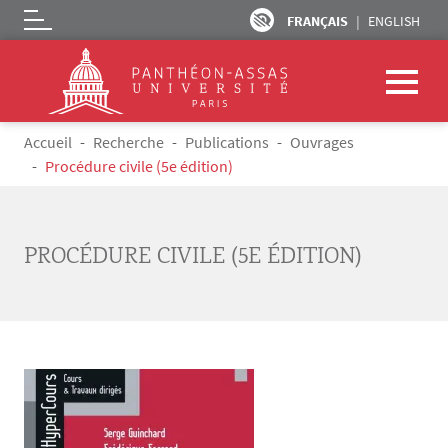
FRANÇAIS
ENGLISH
Logo
Aller au contenu principal
Fil d'Ariane
Accueil
Recherche
Publications
Ouvrages
Procédure civile (5e édition)
PROCÉDURE CIVILE (5E ÉDITION)