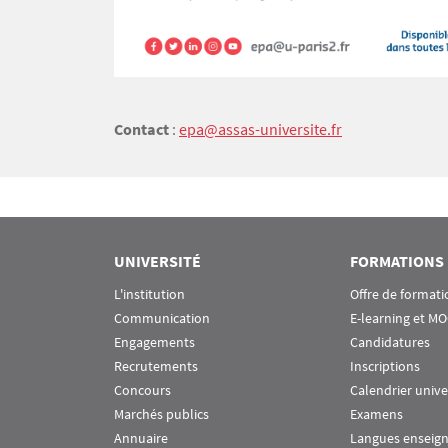
Contact
:
epa@assas-universite.fr
UNIVERSITÉ
FORMATIONS
L'institution
Offre de formati
Communication
E-learning et M
Engagements
Candidatures
Recrutements
Inscriptions
Concours
Calendrier unive
Marchés publics
Examens
Annuaire
Langues enseig