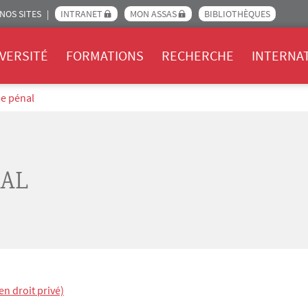
NOS SITES
INTRANET
MON ASSAS
BIBLIOTHÈQUES
Assas
VERSITÉ
FORMATIONS
RECHERCHE
INTERNA
me pénal
NAL
en droit privé)