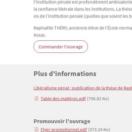
l’institution pénale est profondément ambivalente (
la confiance libérale dans les institutions. La thès
vis de l’institution pénale (quelles que soient les 
Raphaëlle THÉRY, ancienne élève de l’École normal
Assas.
Commander l'ouvrage
Titre
Plus d'informations
Bloc(s) libre(s)
Texte
Libéralisme pénal : publication de la thèse de Ra
Table des matières.pdf
(706.82 Ko)
Promouvoir l'ouvrage
Flyer promotionnel.pdf
(373.24 Ko)