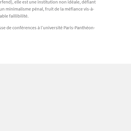
fend), elle est une institution non idéale, défiant
t un minimalisme pénal, fruit de la méfiance vis-à-
le faillibilité.
sse de conférences à l’université Paris-Panthéon-