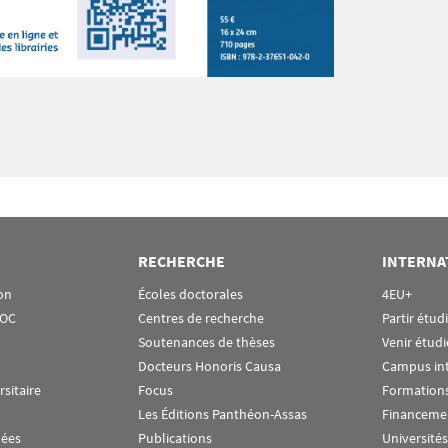
RECHERCHE
INTERNA
on
Écoles doctorales
4EU+
OOC
Centres de recherche
Partir étud
Soutenances de thèses
Venir étudi
Docteurs Honoris Causa
Campus in
rsitaire
Focus
Formations
Les Éditions Panthéon-Assas
Financeme
nées
Publications
Universités