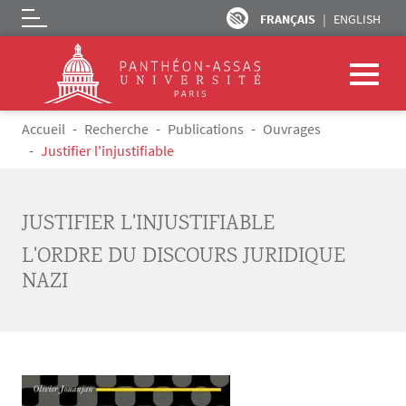
FRANÇAIS
ENGLISH
Logo
Aller au contenu principal
Fil d'Ariane
Accueil
Recherche
Publications
Ouvrages
Justifier l'injustifiable
JUSTIFIER L'INJUSTIFIABLE
L'ORDRE DU DISCOURS JURIDIQUE
NAZI