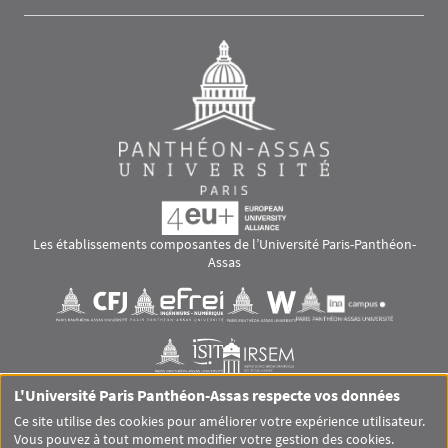
Les établissements composantes de l’Université Paris-Panthéon-
Assas
Images
Visuel svg
Visuel svg
Visuel svg
Visuel svg
Visuel svg
Visuel svg
L'Université Paris Panthéon-Assas respecte vos données
RS footer
Ce site utilise des cookies pour améliorer votre expérience utilisateur.
Vous pouvez à tout moment modifier votre gestion des cookies.