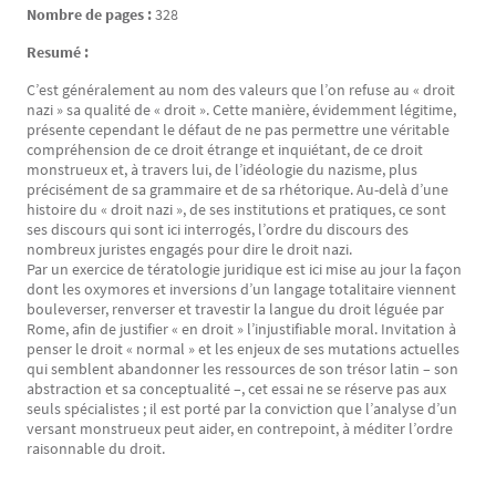
Nombre de pages :
328
Resumé :
C’est généralement au nom des valeurs que l’on refuse au « droit
nazi » sa qualité de « droit ». Cette manière, évidemment légitime,
présente cependant le défaut de ne pas permettre une véritable
compréhension de ce droit étrange et inquiétant, de ce droit
monstrueux et, à travers lui, de l’idéologie du nazisme, plus
précisément de sa grammaire et de sa rhétorique. Au-delà d’une
histoire du « droit nazi », de ses institutions et pratiques, ce sont
ses discours qui sont ici interrogés, l’ordre du discours des
nombreux juristes engagés pour dire le droit nazi.
Par un exercice de tératologie juridique est ici mise au jour la façon
dont les oxymores et inversions d’un langage totalitaire viennent
bouleverser, renverser et travestir la langue du droit léguée par
Rome, afin de justifier « en droit » l’injustifiable moral. Invitation à
penser le droit « normal » et les enjeux de ses mutations actuelles
qui semblent abandonner les ressources de son trésor latin – son
abstraction et sa conceptualité –, cet essai ne se réserve pas aux
seuls spécialistes ; il est porté par la conviction que l’analyse d’un
versant monstrueux peut aider, en contrepoint, à méditer l’ordre
raisonnable du droit.