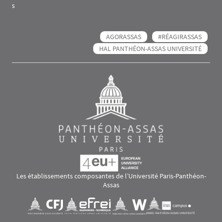
s
AGORASSAS
#RÉAGIRASSAS
HAL PANTHÉON-ASSAS UNIVERSITÉ
Les établissements composantes de l’Université Paris-Panthéon-
Assas
Images
Visuel svg
Visuel svg
Visuel svg
Visuel svg