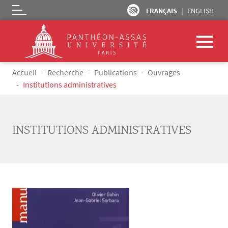
FRANÇAIS
ENGLISH
Logo
Aller au contenu principal
Fil d'Ariane
Accueil
Recherche
Publications
Ouvrages
Institutions administratives
INSTITUTIONS ADMINISTRATIVES