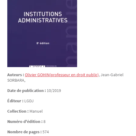
Auteurs :
Olivier
GOHIN
(professeur en droit public)
, Jean-Gabriel
SORBARA
,
Date de publication :
10/2019
Éditeur :
LGDJ
Collection :
Manuel
Numéro d'édition :
8
Nombre de pages :
574