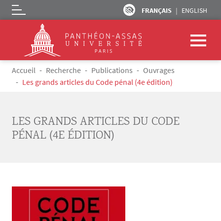
FRANÇAIS
ENGLISH
Logo
Aller au contenu principal
Fil d'Ariane
Accueil
Recherche
Publications
Ouvrages
Les grands articles du Code pénal (4e édition)
LES GRANDS ARTICLES DU CODE
PÉNAL (4E ÉDITION)