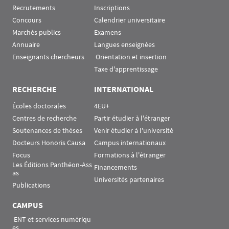
Recrutements
Inscriptions
Concours
Calendrier universitaire
Marchés publics
Examens
Annuaire
Langues enseignées
Enseignants chercheurs
 Orientation et insertion
Taxe d'apprentissage
RECHERCHE
INTERNATIONAL
Écoles doctorales
4EU+
Centres de recherche
Partir étudier à l'étranger
Soutenances de thèses
Venir étudier à l'université
Docteurs Honoris Causa
Campus internationaux
Focus
Formations à l'étranger
Les Éditions Panthéon-Ass
Financements
as
Universités partenaires
Publications
CAMPUS
 ENT et services numériqu
es