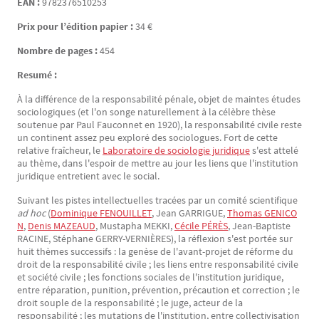
EAN :
9782376510253
Prix pour l’édition papier :
34 €
Nombre de pages :
454
Resumé :
À la différence de la responsabilité pénale, objet de maintes études
sociologiques (et l'on songe naturellement à la célèbre thèse
soutenue par Paul Fauconnet en 1920), la responsabilité civile reste
un continent assez peu exploré des sociologues. Fort de cette
relative fraîcheur, le
Laboratoire de sociologie juridique
s'est attelé
au thème, dans l'espoir de mettre au jour les liens que l'institution
juridique entretient avec le social.
Suivant les pistes intellectuelles tracées par un comité scientifique
ad hoc
(
Dominique FENOUILLET
, Jean GARRIGUE,
Thomas GENICO
N
,
Denis MAZEAUD
, Mustapha MEKKI,
Cécile PÉRÈS
, Jean-Baptiste
RACINE, Stéphane GERRY-VERNIÈRES), la réflexion s'est portée sur
huit thèmes successifs : la genèse de l'avant-projet de réforme du
droit de la responsabilité civile ; les liens entre responsabilité civile
et société civile ; les fonctions sociales de l'institution juridique,
entre réparation, punition, prévention, précaution et correction ; le
droit souple de la responsabilité ; le juge, acteur de la
responsabilité ; les mutations de l'institution, entre collectivisation