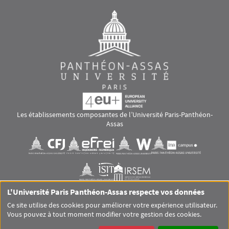
Les établissements composantes de l’Université Paris-Panthéon-
Assas
Images
Visuel svg
Visuel svg
Visuel svg
Visuel svg
Visuel svg
Visuel svg
L'Université Paris Panthéon-Assas respecte vos données
RS footer
Ce site utilise des cookies pour améliorer votre expérience utilisateur.
Vous pouvez à tout moment modifier votre gestion des cookies.
Pied de page Assas Principal
SITEMAP
GLOSSAIRE
MENTIONS LÉGALES