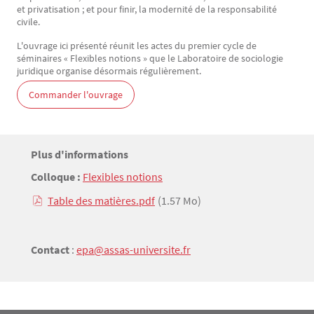
et privatisation ; et pour finir, la modernité de la responsabilité
civile.
L'ouvrage ici présenté réunit les actes du premier cycle de
séminaires « Flexibles notions » que le Laboratoire de sociologie
juridique organise désormais régulièrement.
Commander l'ouvrage
Titre
Plus d'informations
Bloc(s) libre(s)
Colloque :
Flexibles notions
Texte
Table des matières.pdf
(1.57 Mo)
Contact
:
epa@assas-universite.fr