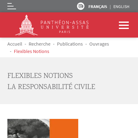
FRANÇAIS
ENGLISH
Logo
Aller au contenu principal
Fil d'Ariane
Accueil
Recherche
Publications
Ouvrages
Flexibles Notions
FLEXIBLES NOTIONS
LA RESPONSABILITÉ CIVILE