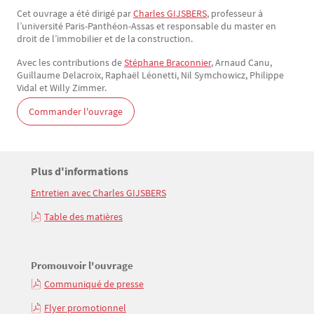
Cet ouvrage a été dirigé par
Charles GIJSBERS
, professeur à
l’université Paris-Panthéon-Assas et responsable du master en
droit de l’immobilier et de la construction.
Avec les contributions de
Stéphane Braconnier
, Arnaud Canu,
Guillaume Delacroix, Raphaël Léonetti, Nil Symchowicz, Philippe
Vidal et Willy Zimmer.
Commander l'ouvrage
Titre
Plus d'informations
Bloc(s) libre(s)
Entretien avec Charles GIJSBERS
Texte
Table des matières
Promouvoir l'ouvrage
Communiqué de presse
Flyer promotionnel