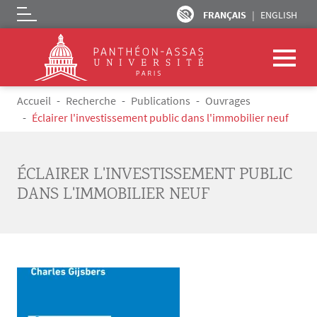
FRANÇAIS
ENGLISH
Logo
Aller au contenu principal
Fil d'Ariane
Accueil
Recherche
Publications
Ouvrages
Éclairer l'investissement public dans l'immobilier neuf
ÉCLAIRER L'INVESTISSEMENT PUBLIC
DANS L'IMMOBILIER NEUF