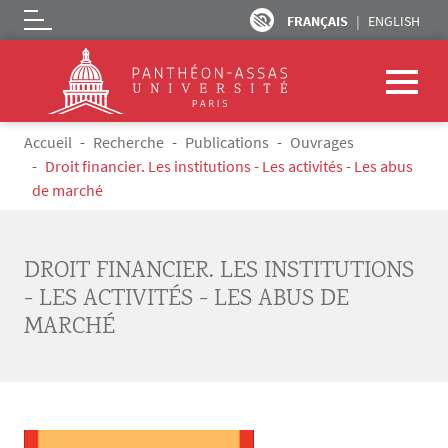
FRANÇAIS
ENGLISH
Logo
Aller au contenu principal
Fil d'Ariane
Accueil
Recherche
Publications
Ouvrages
Droit financier. Les institutions - Les activités - Les abus
de marché
DROIT FINANCIER. LES INSTITUTIONS
- LES ACTIVITÉS - LES ABUS DE
MARCHÉ