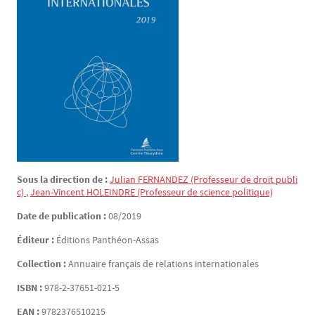
Sous la direction de :
Julian
FERNANDEZ
(Professeur de droit publi
c)
,
Jean-Vincent
HOLEINDRE
(Professeur de science politique)
Date de publication :
08/2019
Éditeur :
Éditions Panthéon-Assas
Collection :
Annuaire français de relations internationales
ISBN :
978-2-37651-021-5
EAN :
9782376510215