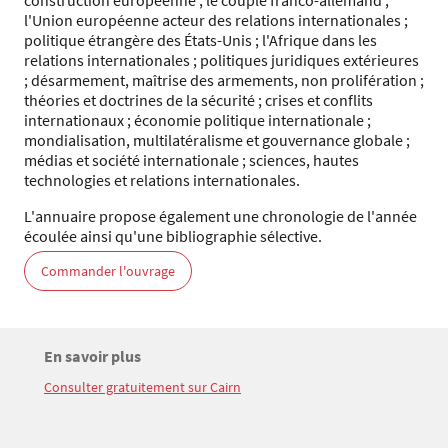
construction européenne ; le couple franco-allemand ;
l'Union européenne acteur des relations internationales ;
politique étrangère des États-Unis ; l'Afrique dans les
relations internationales ; politiques juridiques extérieures
; désarmement, maîtrise des armements, non prolifération ;
théories et doctrines de la sécurité ; crises et conflits
internationaux ; économie politique internationale ;
mondialisation, multilatéralisme et gouvernance globale ;
médias et société internationale ; sciences, hautes
technologies et relations internationales.
L'annuaire propose également une chronologie de l'année
écoulée ainsi qu'une bibliographie sélective.
Commander l'ouvrage
Titre
En savoir plus
Bloc(s) libre(s)
Consulter gratuitement sur Cairn
Texte