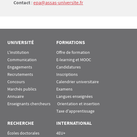
Contact
:
epa@assas-universite.fr
UNIVERSITÉ
FORMATIONS
L'institution
Offre de formation
Communication
E-learning et MOOC
Engagements
Candidatures
Recrutements
Inscriptions
Concours
Calendrier universitaire
Marchés publics
Examens
Annuaire
Langues enseignées
Enseignants chercheurs
 Orientation et insertion
Taxe d'apprentissage
RECHERCHE
INTERNATIONAL
Écoles doctorales
4EU+