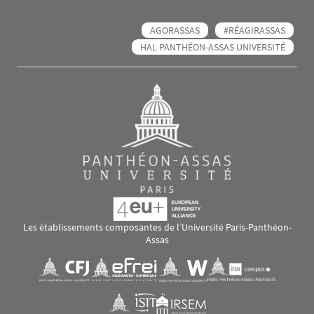
AGORASSAS
#RÉAGIRASSAS
HAL PANTHÉON-ASSAS UNIVERSITÉ
Les établissements composantes de l’Université Paris-Panthéon-
Assas
Images
Visuel svg
Visuel svg
Visuel svg
Visuel svg
Visuel svg
Visuel svg