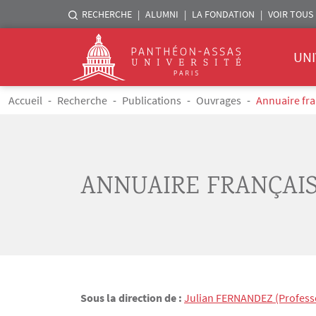
Menu liste sites Assas
RECHERCHE
ALUMNI
LA FONDATION
VOIR TOUS 
Menu 
Logo
UNI
Aller au contenu principal
Fil d'Ariane
Accueil
Recherche
Publications
Ouvrages
Annuaire fra
ANNUAIRE FRANÇAIS
Sous la direction de :
Julian
FERNANDEZ
(Profess