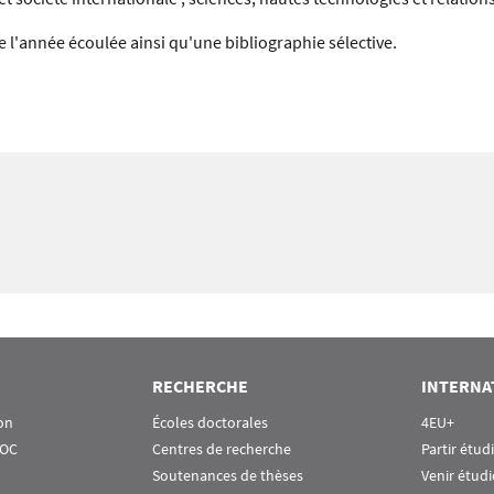
l'année écoulée ainsi qu'une bibliographie sélective.
RECHERCHE
INTERNA
on
Écoles doctorales
4EU+
OOC
Centres de recherche
Partir étud
Soutenances de thèses
Venir étudi