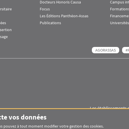
Docteurs Honoris Causa
Campus in
rsitaire
Focus
Formations
Les Éditions Panthéon-Assas
Financeme
nées
Publications
Universités
nsertion
ssage
AGORASSAS
#
Les établissements 
Images
Visuel svg
Visuel svg
cte vos données
Vous pouvez à tout moment modifier votre gestion des cookies.