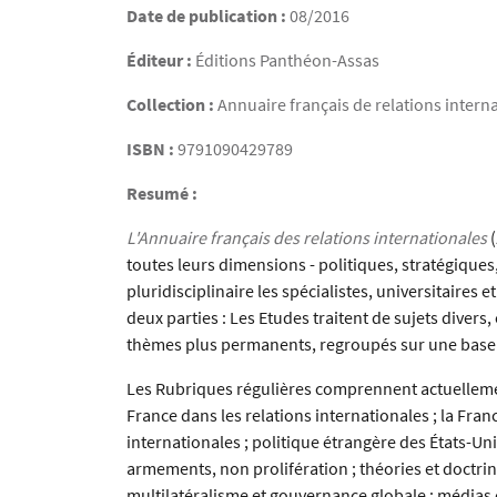
Date de publication :
08/2016
Éditeur :
Éditions Panthéon-Assas
Collection :
Annuaire français de relations intern
ISBN :
9791090429789
Resumé :
L'Annuaire français des relations internationales
(
toutes leurs dimensions - politiques, stratégiques
pluridisciplinaire les spécialistes, universitaire
deux parties : Les Etudes traitent de sujets divers
thèmes plus permanents, regroupés sur une base
Les Rubriques régulières comprennent actuellemen
France dans les relations internationales ; la Fra
internationales ; politique étrangère des États-Uni
armements, non prolifération ; théories et doctrine
multilatéralisme et gouvernance globale ; médias e