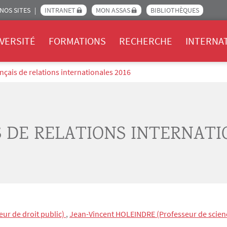
NOS SITES
INTRANET
MON ASSAS
BIBLIOTHÈQUES
Assas
VERSITÉ
FORMATIONS
RECHERCHE
INTERNA
nçais de relations internationales 2016
 DE RELATIONS INTERNATIO
eur de droit public)
,
Jean-Vincent
HOLEINDRE
(Professeur de scien