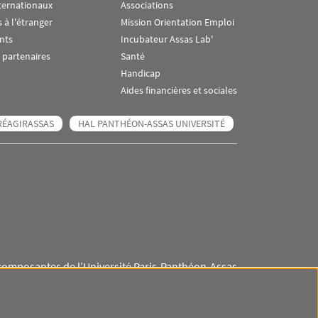
ternationaux
Associations
 à l'étranger
Mission Orientation Emploi
nts
Incubateur Assas Lab'
 partenaires
Santé
Handicap
Aides financières et sociales
RÉAGIRASSAS
HAL PANTHÉON-ASSAS UNIVERSITÉ
composantes de l’Université Paris-Panthéon-Assas
Visuel svg
Visuel svg
Visuel svg
Visuel svg