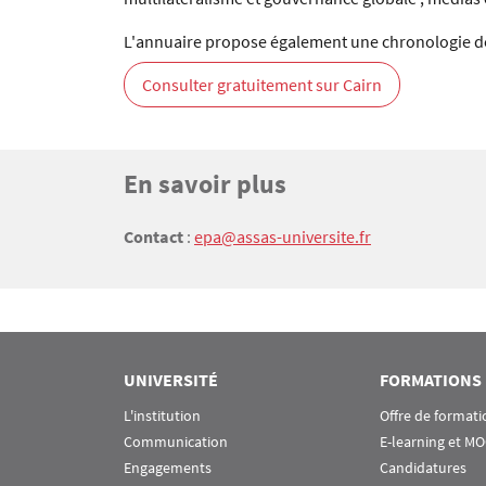
L'annuaire propose également une chronologie de 
Consulter gratuitement sur Cairn
Titre
En savoir plus
Bloc(s) libre(s)
Texte
Contact
:
epa@assas-universite.fr
UNIVERSITÉ
FORMATIONS
L'institution
Offre de formati
Communication
E-learning et M
Engagements
Candidatures