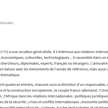
ationales
AFRI
) a une vocation généraliste. Il s'intéresse aux relations intern
, économiques, culturelles, technologiques... Il rassemble dans un 
s et chercheurs, diplomates, experts, français ou étrangers. L'annuai
, en liaison avec les événements de l'année de référence, mais aussi
 thématique.
t quatorze entrées, chacune sous la direction d'un responsable, co
nce et la construction européenne ; le couple franco-allemand ; l'U
s ; l'Afrique dans les relations internationales ; politiques juridiq
s de la sécurité ; crises et conflits internationaux ; économie polit
t société internationale ; sciences, hautes technologies et relation