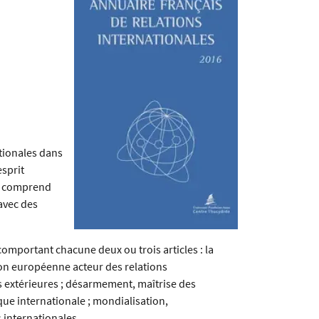
ationales dans
esprit
re comprend
 avec des
mportant chacune deux ou trois articles : la
nion européenne acteur des relations
ues extérieures ; désarmement, maîtrise des
ique internationale ; mondialisation,
s internationales.