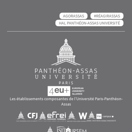
AGORASSAS
#RÉAGIRASSAS
HAL PANTHÉON-ASSAS UNIVERSITÉ
Les établissements composantes de l’Université Paris-Panthéon-
Assas
Images
Visuel svg
Visuel svg
Visuel svg
Visuel svg
Visuel svg
Visuel svg