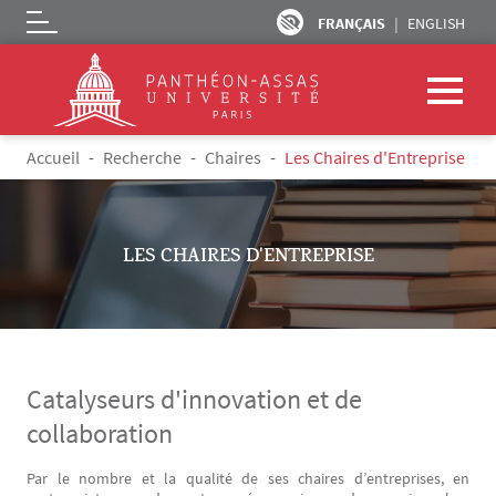
FRANÇAIS
ENGLISH
Logo
Aller au contenu principal
Fil d'Ariane
Accueil
Recherche
Chaires
Les Chaires d'Entreprise
LES CHAIRES D'ENTREPRISE
Catalyseurs d'innovation et de
collaboration
Par le nombre et la qualité de ses chaires d’entreprises, en
Texte