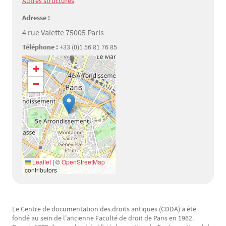
Autres structures
Adresse :
4 rue Valette 75005 Paris
Téléphone :
+33 (0)1 56 81 76 85
Géolocalisation
+
−
Leaflet
|
©
OpenStreetMap
contributors
Le Centre de documentation des droits antiques (CDDA) a été
Texte
fondé au sein de l’ancienne Faculté de droit de Paris en 1962.