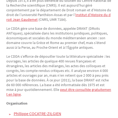
Depuis 1973, il a en plus bénéficié du soutien du Centre national de
la Recherche scientifique (CNRS). Il est aujourd’hui géré
conjointement par le département de Droit romain et d’Histoire du
droit de l’université Panthéon-Assas et par l’
Institut d’Histoire du d
roit Jean Gaudemet
(CNRS, UMR 7184).
Le CDDA gère une base de données, appelée DRANT (DRoits
ANTiques), spécialisée dans les institutions juridiques, politiques,
économiques et sociales du monde méditerranéen ancien : son
domaine couvre la Grèce et Rome au premier chef, mais s’étend
aussi à la Perse, au Proche-Orient et à l’Égypte antiques.
Le CDDA s’efforce de dépouiller toute la littérature spécialisée : les
ouvrages, les articles de quelque 400 revues françaises et
étrangères, les articles des mélanges, les actes des colloques et
congrès, les compte-rendus critiques etc. Il analyse environ 4 000
articles et ouvrages par an, mais n’en retient que 2 000 à peu près
pour la base de données. À ce jour (2011), la base DRANT est riche
de 60 000 références. La base a été informatisée dès 1975 et est
mise à jour quotidiennement. Elle
peut être consultée gratuitemen
t en ligne
.
Organisation
Philippe COCATRE-ZILGIEN