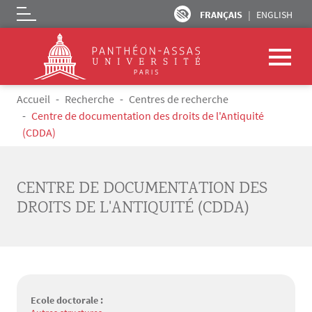
FRANÇAIS
ENGLISH
Logo
Aller au contenu principal
Fil d'Ariane
Accueil
Recherche
Centres de recherche
Centre de documentation des droits de l'Antiquité
(CDDA)
CENTRE DE DOCUMENTATION DES
DROITS DE L'ANTIQUITÉ (CDDA)
Ecole doctorale :