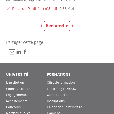
instrument et objet des rapports internationaux
Place du Panthéon n°5.pdf
(9.58 Mo)
Recherche
Partager cette page
UNIVERSITÉ
FORMATIONS
L'institution
Offre de formation
Communication
E-learning et MOOC
Engagements
Candidatures
Recrutements
Inscriptions
Concours
Calendrier universitaire
Marchés publics
Examens