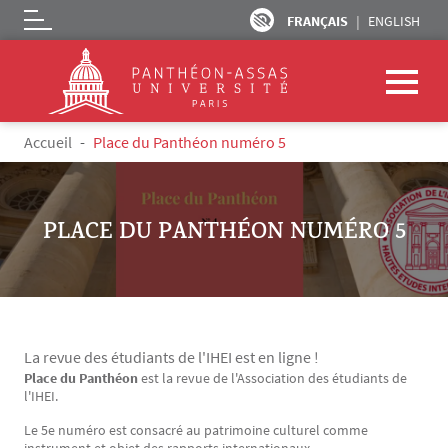
FRANÇAIS
ENGLISH
Logo
Aller au contenu principal
Fil d'Ariane
Accueil
Place du Panthéon numéro 5
PLACE DU PANTHÉON NUMÉRO 5
La revue des étudiants de l'IHEI est en ligne !
Place du Panthéon
est la revue de l'Association des étudiants de
Texte
l'IHEI.
Le 5e numéro est consacré au patrimoine culturel comme