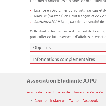
Il permet d'obtenir les diplômes de droit suivant
Licence en Droit, mention droits français et 
Maîtrise (master 1) en Droit français et de
Co
Bachelor of Civil Law
(BCL) de l'université de 
Cette double formation tant en droit de
Common
particulier de futurs avocats d'affaires internati
Objectifs
Informations complémentaires
Titre
Association Etudiante AJPU
Bloc(s) libre(s)
Texte
Association des Juristes de l'Université Paris-Pan
Courriel
-
Instagram
-
Twitter
-
Facebook