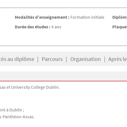
Modalités d’enseignement :
Formation initiale
Diplôme
Durée des études :
4 ans
Plaquet
cès au diplôme
Parcours
Organisation
Après l
sas et University College Dublin.
nt à Dublin ;
ris-Panthéon-Assas.