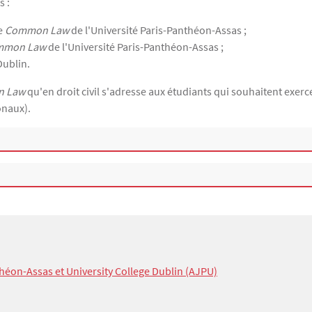
s :
de
Common Law
de l'Université Paris-Panthéon-Assas ;
mmon Law
de l'Université Paris-Panthéon-Assas ;
Dublin.
 Law
qu'en droit civil s'adresse aux étudiants qui souhaitent exerc
onaux).
théon-Assas et University College Dublin (AJPU)