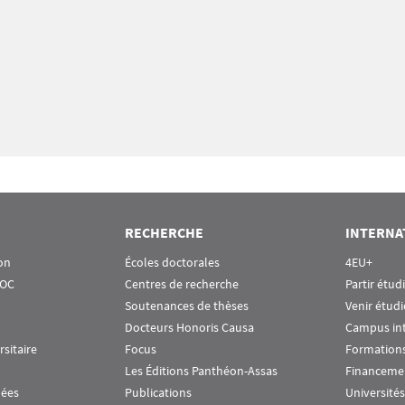
RECHERCHE
INTERNA
on
Écoles doctorales
4EU+
OOC
Centres de recherche
Partir étud
Soutenances de thèses
Venir étudi
Docteurs Honoris Causa
Campus in
rsitaire
Focus
Formations
Les Éditions Panthéon-Assas
Financeme
nées
Publications
Universités