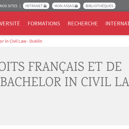
NOS SITES
INTRANET
MON ASSAS
BIBLIOTHÈQUES
Assas
VERSITÉ
FORMATIONS
RECHERCHE
INTERNA
r in Civil Law - Dublin
OITS FRANÇAIS ET DE
BACHELOR IN CIVIL L