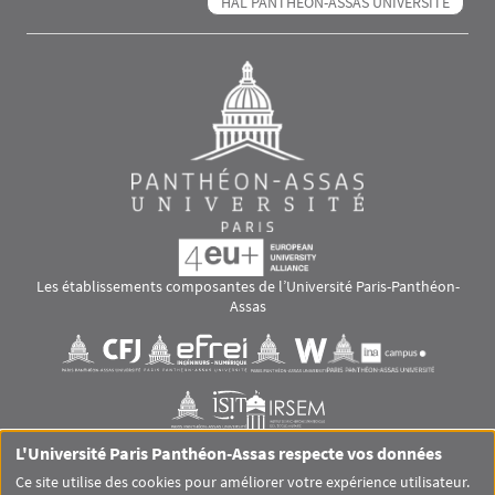
HAL PANTHÉON-ASSAS UNIVERSITÉ
Les établissements composantes de l’Université Paris-Panthéon-
Assas
Images
Visuel svg
Visuel svg
Visuel svg
Visuel svg
Visuel svg
Visuel svg
L'Université Paris Panthéon-Assas respecte vos données
RS footer
Ce site utilise des cookies pour améliorer votre expérience utilisateur.