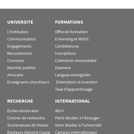
UNIVERSITÉ
FORMATIONS
L'institution
Offre de formation
Communication
E-learning et MOOC
Engagements
Candidatures
Recrutements
Inscriptions
Concours
Calendrier universitaire
Marchés publics
Examens
Annuaire
Langues enseignées
Enseignants chercheurs
 Orientation et insertion
Taxe d'apprentissage
RECHERCHE
INTERNATIONAL
Écoles doctorales
4EU+
Centres de recherche
Partir étudier à l'étranger
Soutenances de thèses
Venir étudier à l'université
Docteurs Honoris Causa
Campus internationaux