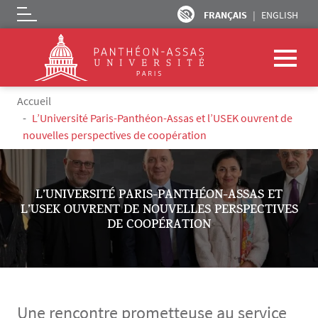
FRANÇAIS
ENGLISH
Logo
Aller au contenu principal
Fil d'Ariane
Accueil
L’Université Paris-Panthéon-Assas et l’USEK ouvrent de
nouvelles perspectives de coopération
L’UNIVERSITÉ PARIS-PANTHÉON-ASSAS ET
L’USEK OUVRENT DE NOUVELLES PERSPECTIVES
DE COOPÉRATION
Une rencontre prometteuse au service