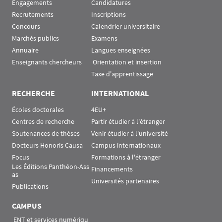
Engagements
Candidatures
Recrutements
Inscriptions
Concours
Calendrier universitaire
Marchés publics
Examens
Annuaire
Langues enseignées
Enseignants chercheurs
 Orientation et insertion
Taxe d'apprentissage
RECHERCHE
INTERNATIONAL
Écoles doctorales
4EU+
Centres de recherche
Partir étudier à l'étranger
Soutenances de thèses
Venir étudier à l'université
Docteurs Honoris Causa
Campus internationaux
Focus
Formations à l'étranger
Les Éditions Panthéon-Ass
Financements
as
Universités partenaires
Publications
CAMPUS
 ENT et services numériqu