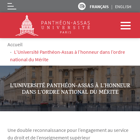
FRANÇAIS
ENGLISH
Logo
Aller au contenu principal
Fil d'Ariane
Accueil
L’Université Panthéon-Assas à l’honneur dans l’ordre
national du Mérite
L’UNIVERSITÉ PANTHÉON-ASSAS À L’HONNEUR
DANS L’ORDRE NATIONAL DU MÉRITE
Une double reconnaissance pour l’engagement au service
du droit et de l’enseignement supérieur