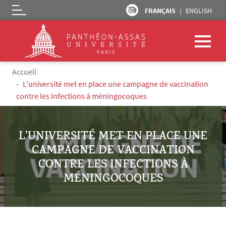
FRANÇAIS
ENGLISH
Logo
Aller au contenu principal
Fil d'Ariane
Accueil
L'université met en place une campagne de vaccination
contre les infections à méningocoques
L'UNIVERSITÉ MET EN PLACE UNE
CAMPAGNE DE VACCINATION
CONTRE LES INFECTIONS À
MÉNINGOCOQUES