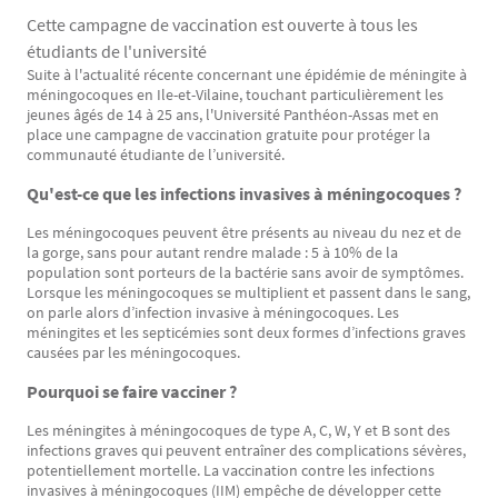
Cette campagne de vaccination est ouverte à tous les
étudiants de l'université
Suite à l'actualité récente concernant une épidémie de méningite à
Texte
méningocoques en Ile-et-Vilaine, touchant particulièrement les
jeunes âgés de 14 à 25 ans, l'Université Panthéon-Assas met en
place une campagne de vaccination gratuite pour protéger la
communauté étudiante de l’université.
Qu'est-ce que les infections invasives à méningocoques ?
Les méningocoques peuvent être présents au niveau du nez et de
la gorge, sans pour autant rendre malade : 5 à 10% de la
population sont porteurs de la bactérie sans avoir de symptômes.
Lorsque les méningocoques se multiplient et passent dans le sang,
on parle alors d’infection invasive à méningocoques. Les
méningites et les septicémies sont deux formes d’infections graves
causées par les méningocoques.
Pourquoi se faire vacciner ?
Les méningites à méningocoques de type A, C, W, Y et B sont des
infections graves qui peuvent entraîner des complications sévères,
potentiellement mortelle. La vaccination contre les infections
invasives à méningocoques (IIM) empêche de développer cette