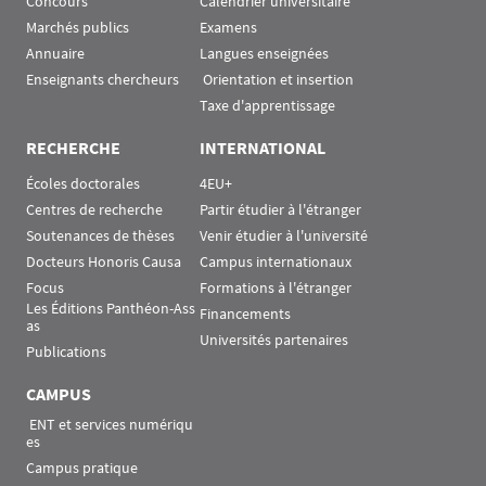
Concours
Calendrier universitaire
Marchés publics
Examens
Annuaire
Langues enseignées
Enseignants chercheurs
 Orientation et insertion
Taxe d'apprentissage
RECHERCHE
INTERNATIONAL
Écoles doctorales
4EU+
Centres de recherche
Partir étudier à l'étranger
Soutenances de thèses
Venir étudier à l'université
Docteurs Honoris Causa
Campus internationaux
Focus
Formations à l'étranger
Les Éditions Panthéon-Ass
Financements
as
Universités partenaires
Publications
CAMPUS
 ENT et services numériqu
es
Campus pratique