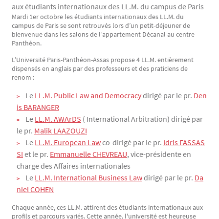
aux étudiants internationaux des LL.M. du campus de Paris
Mardi 1er octobre les étudiants internationaux des LL.M. du
Texte
campus de Paris se sont retrouvés lors d’un petit-déjeuner de
bienvenue dans les salons de l’appartement Décanal au centre
Panthéon.
L’Université Paris-Panthéon-Assas propose 4 LL.M. entièrement
dispensés en anglais par des professeurs et des praticiens de
renom :
Le
LL.M. Public Law and Democracy
dirigé par le pr.
Den
is BARANGER
Le
LL.M. AWArDS
( International Arbitration) dirigé par
le pr.
Malik LAAZOUZI
Le
LL.M. European Law
co-dirigé par le pr.
Idris FASSAS
SI
et le pr.
Emmanuelle CHEVREAU
, vice-présidente en
charge des Affaires internationales
Le
LL.M. International Business Law
dirigé par le pr.
Da
niel COHEN
Chaque année, ces LL.M. attirent des étudiants internationaux aux
profils et parcours variés. Cette année, l'université est heureuse