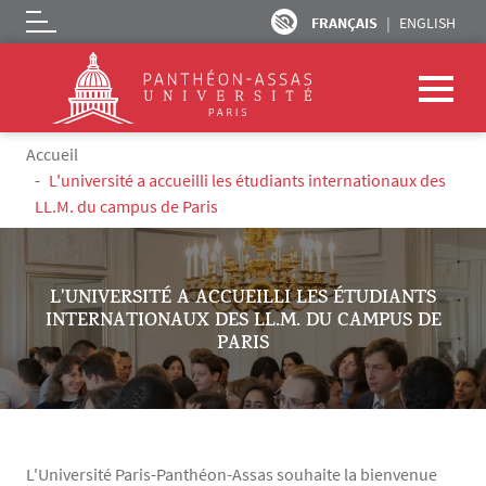
FRANÇAIS
ENGLISH
Logo
Aller au contenu principal
Fil d'Ariane
Accueil
L'université a accueilli les étudiants internationaux des
LL.M. du campus de Paris
L'UNIVERSITÉ A ACCUEILLI LES ÉTUDIANTS
INTERNATIONAUX DES LL.M. DU CAMPUS DE
PARIS
L'Université Paris-Panthéon-Assas souhaite la bienvenue