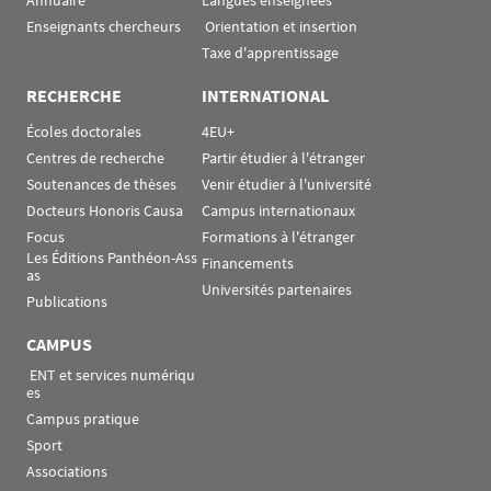
Annuaire
Langues enseignées
Enseignants chercheurs
 Orientation et insertion
Taxe d'apprentissage
RECHERCHE
INTERNATIONAL
Écoles doctorales
4EU+
Centres de recherche
Partir étudier à l'étranger
Soutenances de thèses
Venir étudier à l'université
Docteurs Honoris Causa
Campus internationaux
Focus
Formations à l'étranger
Les Éditions Panthéon-Ass
Financements
as
Universités partenaires
Publications
CAMPUS
 ENT et services numériqu
es
Campus pratique
Sport
Associations