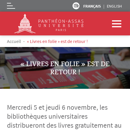
FRANÇAIS
ENGLISH
Logo
Aller au contenu principal
Fil d'Ariane
Accueil
« Livres en folie » est de retour !
« LIVRES EN FOLIE » EST DE
RETOUR !
Mercredi 5 et jeudi 6 novembre, les
bibliothèques universitaires
distribueront des livres gratuitement au