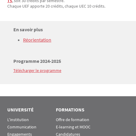
TS
, soit 30 credits par semestre.
Chaque UEF apporte 20 crédits, chaque UEC 10 crédits.
Titre
En savoir plus
Bloc(s) libre(s)
Texte
Réorientation
Titre
Programme 2024-2025
Télécharger le programme
Texte
UNIVERSITÉ
FORMATIONS
L'institution
Offre de formation
Communication
E-learning et MOOC
Engagements
Candidatures