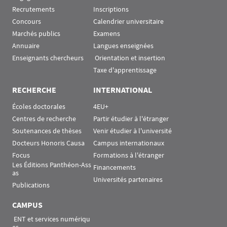
Recrutements
Inscriptions
Concours
Calendrier universitaire
Marchés publics
Examens
Annuaire
Langues enseignées
Enseignants chercheurs
 Orientation et insertion
Taxe d'apprentissage
RECHERCHE
INTERNATIONAL
Écoles doctorales
4EU+
Centres de recherche
Partir étudier à l'étranger
Soutenances de thèses
Venir étudier à l'université
Docteurs Honoris Causa
Campus internationaux
Focus
Formations à l'étranger
Les Éditions Panthéon-Ass
Financements
as
Universités partenaires
Publications
CAMPUS
 ENT et services numériqu
es