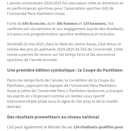
L’année universitaire 2024-2025 fut une saison riche en émotions et
Texte
en performances sportives pour l’association sportive (AS) de
l’Université Paris-Panthéon-Assas.
Forte de
645 licenciés
, dont
306 femmes
et
339 hommes
, l’AS
confirme son dynamisme et son engagement auprès des étudiants,
à travers une programmation sportive ambitieuse et inclusive.
Vendredi 23 mai 2025, dans le
Patio
du centre Assas, s'est tenue la
remise des prix du palmarès 2024-2025 de l'AS de l'université. Cette
soirée a permis de revenir sur les temps forts et les rencontres
sportives de l'année écoulée.
Une première édition symbolique : la Coupe du Panthéon
Parmi les temps forts de l’année, la 1re édition de la Coupe du
Panthéon, opposant les équipes de l’Université Paris-Panthéon-
Assas à celles de l’Université Paris 1 Panthéon-Sorbonne, a marqué
les esprits en s’imposant comme un rendez-vous sportif
interuniversitaire placé sous le signe du fair-play et de la rivalité
amicale.
Des résultats prometteurs au niveau national
L’AS peut également se féliciter de ses
156 étudiants qualifiés pour