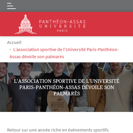
Logo
Aller au contenu principal
Fil d'Ariane
Accueil
L’association sportive de l’Université Paris-Panthéon-
Assas dévoile son palmarès
L’ASSOCIATION SPORTIVE DE L’UNIVERSITÉ
PARIS-PANTHÉON-ASSAS DÉVOILE SON
PALMARÈS
Retour sur une année riche en événements sportifs