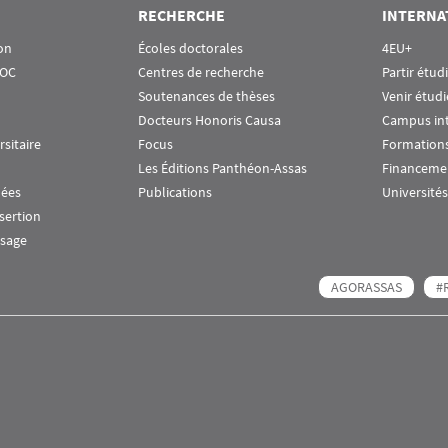
RECHERCHE
INTERNA
on
Écoles doctorales
4EU+
OOC
Centres de recherche
Partir étud
Soutenances de thèses
Venir étudi
Docteurs Honoris Causa
Campus in
rsitaire
Focus
Formations
Les Éditions Panthéon-Assas
Financeme
nées
Publications
Universités
nsertion
ssage
AGORASSAS
#