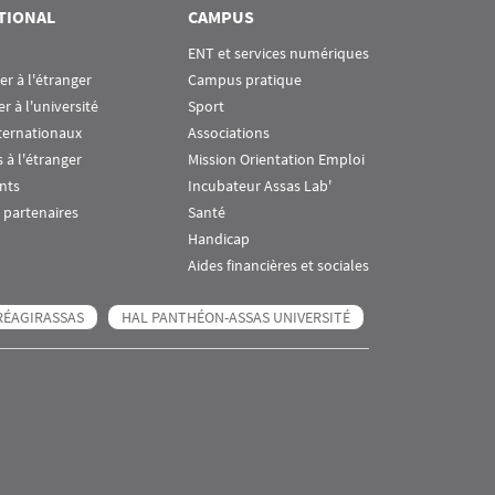
TIONAL
CAMPUS
ENT et services numériques
ier à l'étranger
Campus pratique
er à l'université
Sport
ternationaux
Associations
 à l'étranger
Mission Orientation Emploi
nts
Incubateur Assas Lab'
 partenaires
Santé
Handicap
Aides financières et sociales
RÉAGIRASSAS
HAL PANTHÉON-ASSAS UNIVERSITÉ