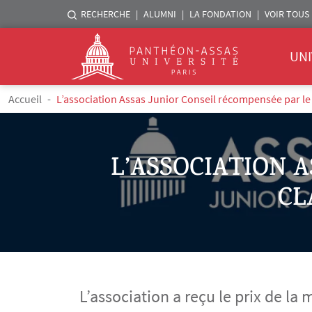
Menu liste sites Assas
RECHERCHE
ALUMNI
LA FONDATION
VOIR TOUS 
Menu 
Logo
UNI
Aller au contenu principal
Fil d'Ariane
Accueil
L’association Assas Junior Conseil récompensée par le
L’ASSOCIATION 
CL
L’association a reçu le prix de la