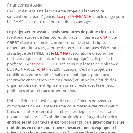
financement ANR
L'APEPP devient ainsi le troisième projet du laboratoire
Texte
subventionné par l'Agence.
Joseph LANFRANCHI
, qui le dirige pour
le LEMMA, a accepté de nous en dire davantage.
Le projet APEPP associe trois structures de pointe : le CEET
(Centre d’études de l’emploi et du travail, intégré au
CNAM
),
le
CREST
(Centre de recherche en économie et statistique,
dépendant du GENES, Groupe des écoles nationales d’économie et
statistique de l’INSEE)
et le
LEMMA
(Laboratoire d'économie
mathématique et de microéconomie appliquée), dirigé par le
professeur
Antoine BILLOT
. Placé sous le pilotage de Mohamed
BEN ALIMA (CEET-
CNAM
et ESCP Europe), c’est un projet très
équilibré, avec un volet d’analyse de politiques publiques
(approche encore trop rare en France) et un volet d’étude des
organisations de l’entreprise, en prise directe avec les enjeux
politiques et sociétaux contemporains.
L’objectif du projet est d’apporter des éléments nouveaux de
compréhension de l’absentéisme pour maladie des travailleurs.
Dans un contexte social de maîtrise des dépenses d’assurance
maladie mais aussi d’évolution profonde de l’organisation des
entreprises et du travail, il est fondamental de
s’interroger sur les
mutations en cours pour mieux mesurer, mieux expliquer et
mieux gérer les phénomènes liés à l’absentéisme comme au