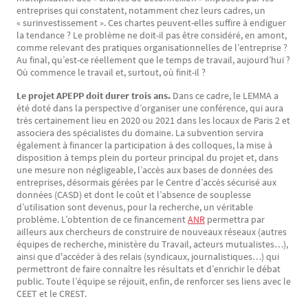
entreprises qui constatent, notamment chez leurs cadres, un
« surinvestissement ». Ces chartes peuvent-elles suffire à endiguer
la tendance ? Le problème ne doit-il pas être considéré, en amont,
comme relevant des pratiques organisationnelles de l’entreprise ?
Au final, qu’est-ce réellement que le temps de travail, aujourd’hui ?
Où commence le travail et, surtout, où finit-il ?
Le projet APEPP doit durer trois ans.
Dans ce cadre, le LEMMA a
été doté dans la perspective d’organiser une conférence, qui aura
très certainement lieu en 2020 ou 2021 dans les locaux de Paris 2 et
associera des spécialistes du domaine. La subvention servira
également à financer la participation à des colloques, la mise à
disposition à temps plein du porteur principal du projet et, dans
une mesure non négligeable, l’accès aux bases de données des
entreprises, désormais gérées par le Centre d’accès sécurisé aux
données (CASD) et dont le coût et l’absence de souplesse
d’utilisation sont devenus, pour la recherche, un véritable
problème. L’obtention de ce financement
ANR
permettra par
ailleurs aux chercheurs de construire de nouveaux réseaux (autres
équipes de recherche, ministère du Travail, acteurs mutualistes…),
ainsi que d'accéder à des relais (syndicaux, journalistiques…) qui
permettront de faire connaître les résultats et d’enrichir le débat
public. Toute l’équipe se réjouit, enfin, de renforcer ses liens avec le
CEET et le CREST.