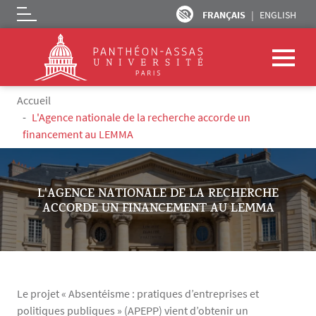
FRANÇAIS
ENGLISH
Logo
Aller au contenu principal
Fil d'Ariane
Accueil
L'Agence nationale de la recherche accorde un
financement au LEMMA
L'AGENCE NATIONALE DE LA RECHERCHE
ACCORDE UN FINANCEMENT AU LEMMA
Le projet « Absentéisme : pratiques d’entreprises et
politiques publiques » (APEPP) vient d’obtenir un