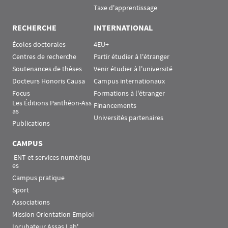
Taxe d'apprentissage
RECHERCHE
INTERNATIONAL
Écoles doctorales
4EU+
Centres de recherche
Partir étudier à l'étranger
Soutenances de thèses
Venir étudier à l'université
Docteurs Honoris Causa
Campus internationaux
Focus
Formations à l'étranger
Les Éditions Panthéon-Ass
Financements
as
Universités partenaires
Publications
CAMPUS
 ENT et services numériqu
es
Campus pratique
Sport
Associations
Mission Orientation Emploi
Incubateur Assas Lab'