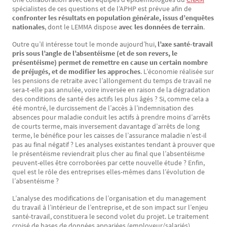
spécialistes de ces questions et de l’APHP est prévue afin de
confronter les résultats en population générale, issus d’enquêtes
nationales
, dont le LEMMA dispose
avec les données de terrain
.
Outre qu’il intéresse tout le monde aujourd’hui,
l’axe santé-travail
pris sous l’angle de l’absentéisme (et de son revers, le
présentéisme) permet de remettre en cause un certain nombre
de préjugés, et de modifier les approches
. L’économie réalisée sur
les pensions de retraite avec l’allongement du temps de travail ne
sera-t-elle pas annulée, voire inversée en raison de la dégradation
des conditions de santé des actifs les plus âgés ? Si, comme cela a
été montré, le durcissement de l’accès à l’indemnisation des
absences pour maladie conduit les actifs à prendre moins d’arrêts
de courts terme, mais inversement davantage d’arrêts de long
terme, le bénéfice pour les caisses de l’assurance maladie n’est-il
pas au final négatif ? Les analyses existantes tendant à prouver que
le présentéisme reviendrait plus cher au final que l’absentéisme
peuvent-elles être corroborées par cette nouvelle étude ? Enfin,
quel est le rôle des entreprises elles-mêmes dans l’évolution de
l’absentéisme ?
L’analyse des modifications de l’organisation et du management
du travail à l’intérieur de l’entreprise, et de son impact sur l’enjeu
santé-travail, constituera le second volet du projet. Le traitement
croisé de bases de données appariées (employeur/salariés)