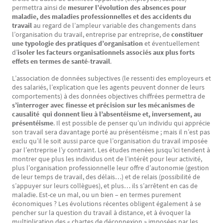
permettra ainsi de
mesurer l’évolution des absences pour
maladie, des maladies professionnelles et des accidents du
travail
au regard de l’ampleur variable des changements dans
l’organisation du travail, entreprise par entreprise, de
constituer
une typologie des pratiques d’organisation
et éventuellement
d’
isoler les facteurs organisationnels associés aux plus forts
effets en termes de santé-travail
.
L’association de données subjectives (le ressenti des employeurs et
des salariés, l’explication que les agents peuvent donner de leurs
comportements) à des données objectives chiffrées permettra de
s’interroger avec finesse et précision sur les mécanismes de
causalité qui donnent lieu à l’absentéisme et, inversement, au
présentéisme
. Il est possible de penser qu’un individu qui apprécie
son travail sera davantage porté au présentéisme ; mais il n’est pas
exclu qu’il le soit aussi parce que l’organisation du travail imposée
par l’entreprise l’y contraint. Les études menées jusqu’ici tendent à
montrer que plus les individus ont de l’intérêt pour leur activité,
plus l’organisation professionnelle leur offre d’autonomie (gestion
de leur temps de travail, des délais…) et de relais (possibilité de
s’appuyer sur leurs collègues), et plus… ils s’arrêtent en cas de
maladie. Est-ce un mal, ou un bien – en termes purement
économiques ? Les évolutions récentes obligent également à se
pencher sur la question du travail à distance, et à évoquer la
multiplication des « chartes de déconnexion » imposées par les