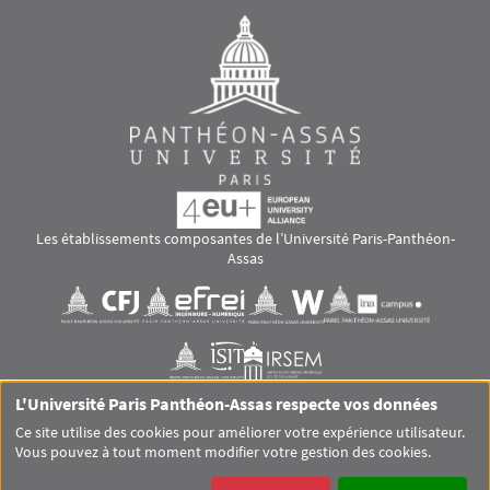
Les établissements composantes de l’Université Paris-Panthéon-
Assas
Images
Visuel svg
Visuel svg
Visuel svg
Visuel svg
Visuel svg
Visuel svg
L'Université Paris Panthéon-Assas respecte vos données
RS footer
Ce site utilise des cookies pour améliorer votre expérience utilisateur.
Vous pouvez à tout moment modifier votre gestion des cookies.
Pied de page Assas Principal
SITEMAP
GLOSSAIRE
MENTIONS LÉGALES