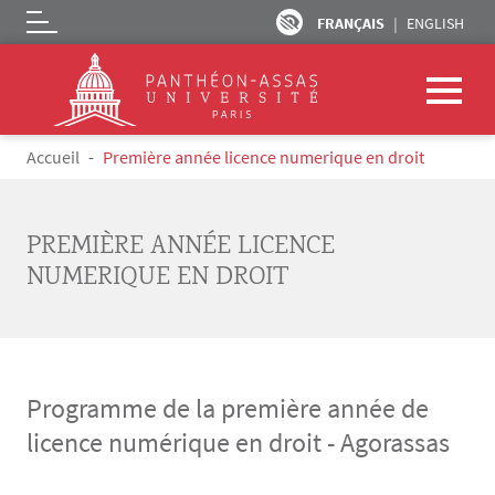
FRANÇAIS
ENGLISH
Logo
Aller au contenu principal
Fil d'Ariane
Accueil
Première année licence numerique en droit
PREMIÈRE ANNÉE LICENCE
NUMERIQUE EN DROIT
Programme de la première année de
licence numérique en droit - Agorassas