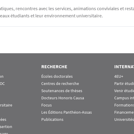
tiques, rencontres avec les services, animations conviviales et re
eaux étudiants et leur environnement universitaire.
RECHERCHE
INTERNA
on
Écoles doctorales
4EU+
OOC
Centres de recherche
Partir étud
Soutenances de thèses
Venir étudi
Docteurs Honoris Causa
Campus in
rsitaire
Focus
Formations
Les Éditions Panthéon-Assas
Financeme
nées
Publications
Universités
nsertion
ssage