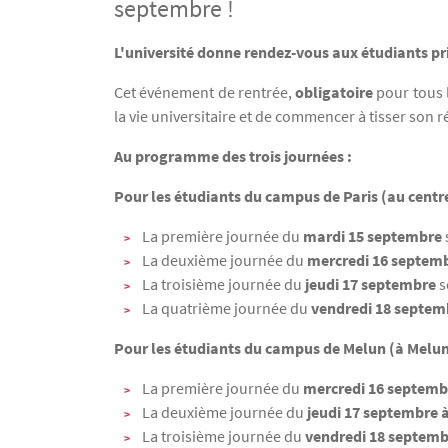
septembre !
Texte
L'université donne rendez-vous aux étudiants pri
Cet événement de rentrée,
obligatoire
pour tous l
la vie universitaire et de commencer à tisser son 
Au programme des trois journées :
Pour les étudiants du campus de Paris (au centre
La première journée du
mardi 15 septembre
La deuxième journée du
mercredi 16 septem
La troisième journée du
jeudi 17 septembre
s
La quatrième journée du
vendredi 18 septe
Pour les étudiants du campus de Melun (à Melun e
La première journée du
mercredi 16 septem
La deuxième journée du
jeudi 17 septembre
La troisième journée du
vendredi 18 septem