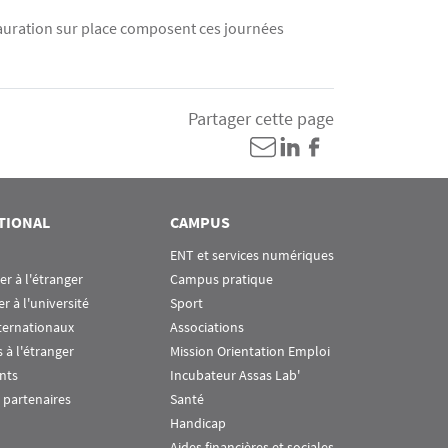
stauration sur place composent ces journées
Partager cette page
TIONAL
CAMPUS
ENT et services numériques
ier à l'étranger
Campus pratique
er à l'université
Sport
ternationaux
Associations
 à l'étranger
Mission Orientation Emploi
nts
Incubateur Assas Lab'
 partenaires
Santé
Handicap
Aides financières et sociales