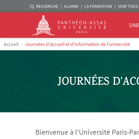
Menu liste sites Assas
RECHERCHE
ALUMNI
LA FONDATION
VOIR TOUS 
Menu 
Logo
UNI
Aller au contenu principal
Fil d'Ariane
Accueil
Journées d'accueil et d'information de l'université
JOURNÉES D'AC
Bienvenue à l'Université Paris-P