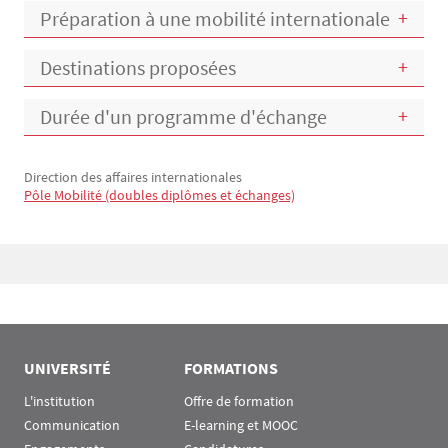
Préparation à une mobilité internationale
Destinations proposées
Durée d'un programme d'échange
Direction des affaires internationales
Contact
Pôle Mobilité (doubles diplômes et échanges)
Bloc(s) libre(s)
UNIVERSITÉ
FORMATIONS
L'institution
Offre de formation
Communication
E-learning et MOOC