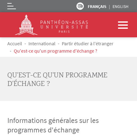
FRANÇAIS
ENGLISH
Logo
Aller au contenu principal
Fil d'Ariane
Accueil
International
Partir étudier à l'étranger
Qu'est-ce qu'un programme d'échange ?
QU'EST-CE QU'UN PROGRAMME
D'ÉCHANGE ?
Informations générales sur les
programmes d'échange