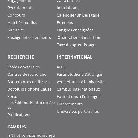
Engagements
Candidatures
Recrutements
Inscriptions
Concours
Calendrier universitaire
Marchés publics
Examens
Annuaire
Langues enseignées
Enseignants chercheurs
 Orientation et insertion
Taxe d'apprentissage
RECHERCHE
INTERNATIONAL
Écoles doctorales
4EU+
Centres de recherche
Partir étudier à l'étranger
Soutenances de thèses
Venir étudier à l'université
Docteurs Honoris Causa
Campus internationaux
Focus
Formations à l'étranger
Les Éditions Panthéon-Ass
Financements
as
Universités partenaires
Publications
CAMPUS
 ENT et services numériqu