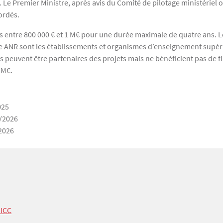
 Le Premier Ministre, après avis du Comité de pilotage ministériel o
ordés.
is entre 800 000 € et 1 M€ pour une durée maximale de quatre ans. 
aide ANR sont les établissements et organismes d’enseignement sup
fs peuvent être partenaires des projets mais ne bénéficient pas de f
 M€.
025
3/2026
/2026
 ICC