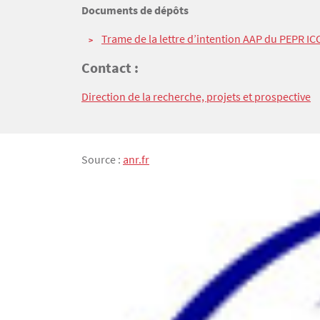
Documents de dépôts
Trame de la lettre d’intention AAP du PEPR IC
Contact :
Direction de la recherche, projets et prospective
Texte
Source :
anr.fr