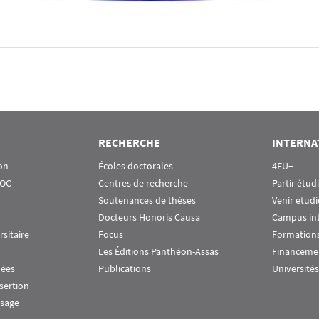
RECHERCHE
INTERNA
on
Écoles doctorales
4EU+
OOC
Centres de recherche
Partir étud
Soutenances de thèses
Venir étudi
Docteurs Honoris Causa
Campus in
rsitaire
Focus
Formations
Les Éditions Panthéon-Assas
Financeme
nées
Publications
Universités
nsertion
ssage