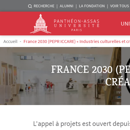
Menu liste sites Assas
RECHERCHE
ALUMNI
LA FONDATION
VOIR TOUS 
Menu 
Logo
UNI
Aller au contenu principal
Fil d'Ariane
Accueil
France 2030 (PEPR ICCARE) « Industries culturelles et cr
FRANCE 2030 (P
CRÉA
L'appel à projets est ouvert depui