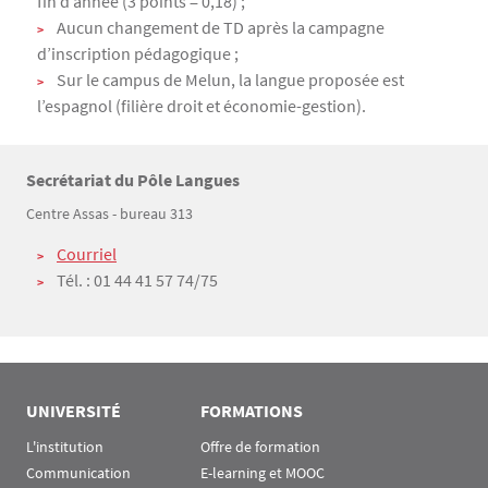
fin d’année (3 points = 0,18) ;
Aucun changement de TD après la campagne
d’inscription pédagogique ;
Sur le campus de Melun, la langue proposée est
l’espagnol (filière droit et économie-gestion).
Secrétariat du Pôle Langues
Texte
Centre Assas - bureau 313
Courriel
Tél. : 01 44 41 57 74/75
UNIVERSITÉ
FORMATIONS
L'institution
Offre de formation
Communication
E-learning et MOOC