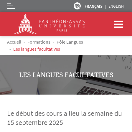
FRANÇAIS
ENGLISH
Logo
Aller au contenu principal
Fil d'Ariane
Accueil
Formations
Pôle Langues
Les langues facultatives
LES LANGUES FACULTATIVES
Le début des cours a lieu la semaine du
15 septembre 2025