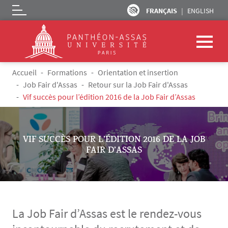
FRANÇAIS
ENGLISH
Logo
Aller au contenu principal
Fil d'Ariane
Accueil
Formations
Orientation et insertion
Job Fair d'Assas
Retour sur la Job Fair d'Assas
Vif succès pour l’édition 2016 de la Job Fair d’Assas
VIF SUCCÈS POUR L’ÉDITION 2016 DE LA JOB
FAIR D’ASSAS
La Job Fair d’Assas est le rendez-vous